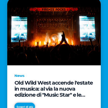
News
Old Wild West accende l'estate
in musica: al via la nuova
edizione di "Music Star" e le
prestigiose partnership con
Radio Italia e Live Nation
Scopri di più