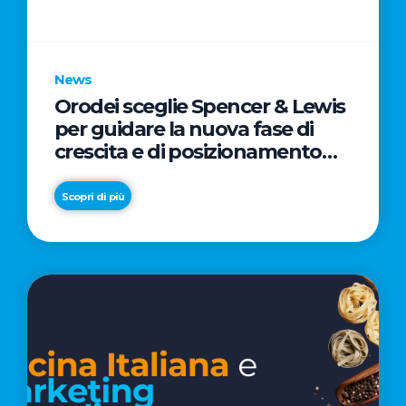
parole
chiave
News
Orodei sceglie Spencer & Lewis
per guidare la nuova fase di
crescita e di posizionamento
del brand
Scopri di più