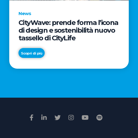
News
CityWave: prende forma l’icona
News
di design e sostenibilità nuovo
Premio
tassello di CityLife
Film
Impresa
Scopri di più
2026:
“Passione
Scopri di più
di
famiglia”
vince
il
voto
della
giuria
popolare
online