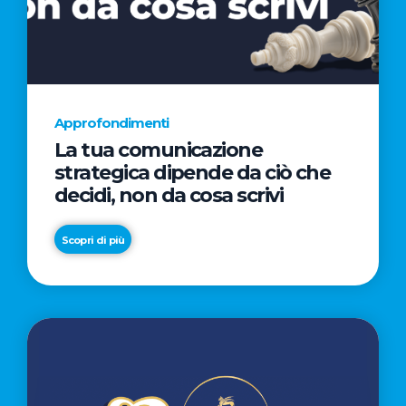
AL
CINEMA
NELLA
CAMPAGNA
DIRETTA
Approfondimenti
DAL
La tua comunicazione
REGISTA
strategica dipende da ciò che
PREMIO
decidi, non da cosa scrivi
OSCAR®
TAIKA
Scopri di più
WAITITI