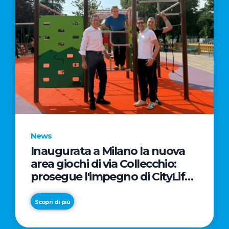
News
Inaugurata a Milano la nuova
area giochi di via Collecchio:
prosegue l'impegno di CityLife
e SmartCityLife per gli spazi
pubblici del Municipio 8
Scopri di più