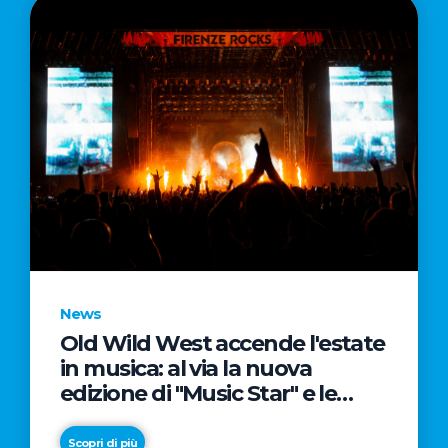
News
Old Wild West accende l'estate
in musica: al via la nuova
edizione di "Music Star" e le
prestigiose partnership con
Radio Italia e Live Nation
Scopri di più