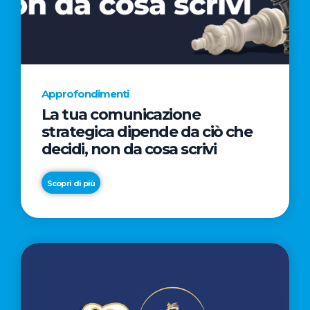
AL
CINEMA
NELLA
CAMPAGNA
DIRETTA
Approfondimenti
DAL
La tua comunicazione
REGISTA
strategica dipende da ciò che
PREMIO
decidi, non da cosa scrivi
OSCAR®
TAIKA
Scopri di più
WAITITI