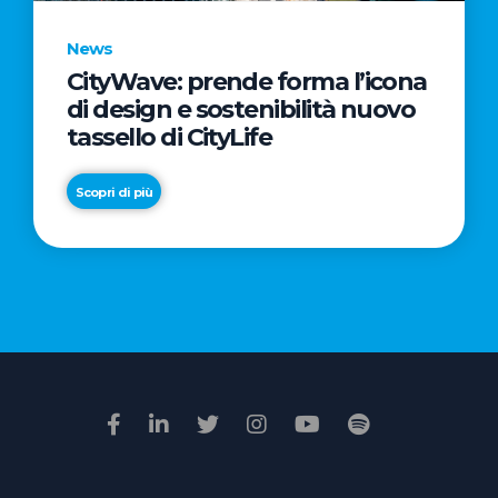
News
CityWave: prende forma l’icona
News
di design e sostenibilità nuovo
Premio
tassello di CityLife
Film
Impresa
Scopri di più
2026:
“Passione
Scopri di più
di
famiglia”
vince
il
voto
della
giuria
popolare
online