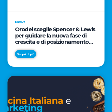
parole
chiave
News
Orodei sceglie Spencer & Lewis
per guidare la nuova fase di
crescita e di posizionamento
del brand
Scopri di più