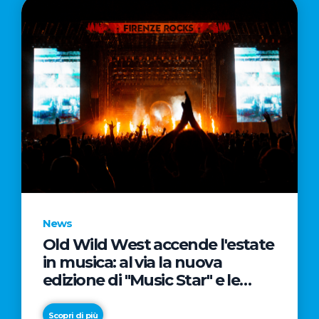
News
Old Wild West accende l'estate
in musica: al via la nuova
edizione di "Music Star" e le
prestigiose partnership con
Radio Italia e Live Nation
Scopri di più