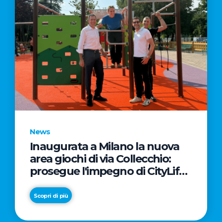
News
Inaugurata a Milano la nuova
area giochi di via Collecchio:
prosegue l'impegno di CityLife
e SmartCityLife per gli spazi
pubblici del Municipio 8
Scopri di più