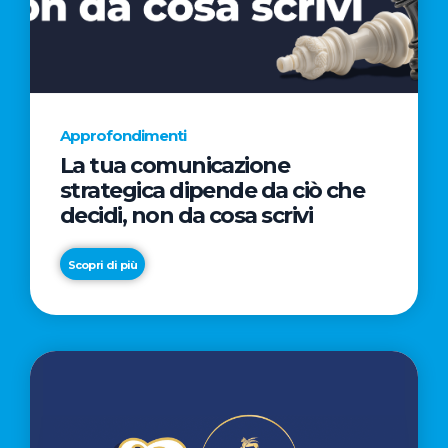
AL
CINEMA
NELLA
CAMPAGNA
DIRETTA
Approfondimenti
DAL
La tua comunicazione
REGISTA
strategica dipende da ciò che
PREMIO
decidi, non da cosa scrivi
OSCAR®
TAIKA
Scopri di più
WAITITI