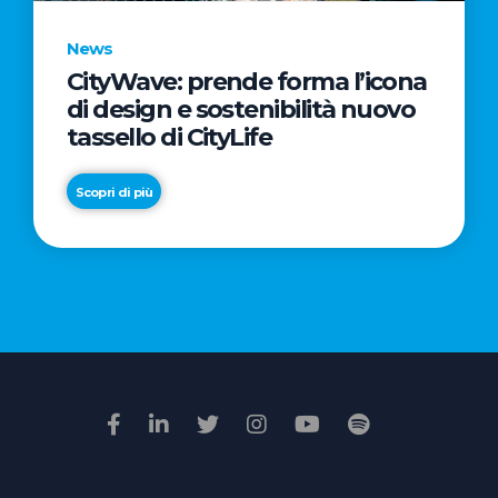
News
CityWave: prende forma l’icona
News
di design e sostenibilità nuovo
Premio
tassello di CityLife
Film
Impresa
Scopri di più
2026:
“Passione
Scopri di più
di
famiglia”
vince
il
voto
della
giuria
popolare
online