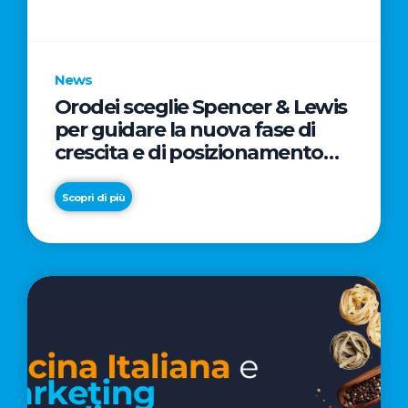
parole
chiave
News
Orodei sceglie Spencer & Lewis
per guidare la nuova fase di
crescita e di posizionamento
del brand
Scopri di più