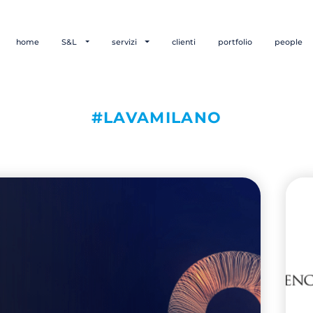
home
S&L
servizi
clienti
portfolio
people
#LAVAMILANO