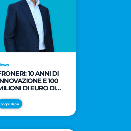
News
FRONERI: 10 ANNI DI
INNOVAZIONE E 100
MILIONI DI EURO DI
NUOVI INVESTIMENTI
PER LO SVILUPPO DEL
Scopri di più
MERCATO ITALIANO
DEL GELATO