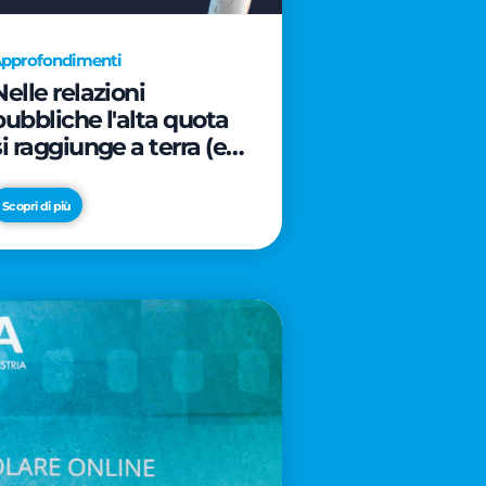
pprofondimenti
Nelle relazioni
pubbliche l'alta quota
si raggiunge a terra (e
davanti ad un caffè)
Scopri di più