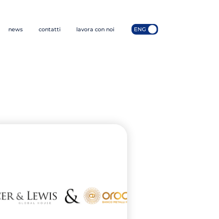
news
contatti
lavora con noi