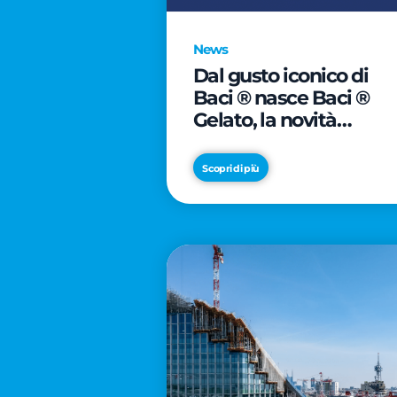
News
Dal gusto iconico di
Baci ® nasce Baci ®
Gelato, la novità
firmata Froneri
Scopri di più