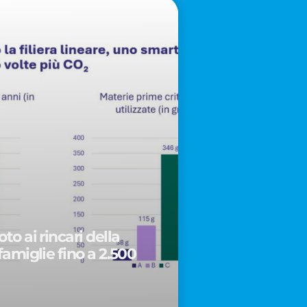
to ai rincari della
famiglie fino a 2.500