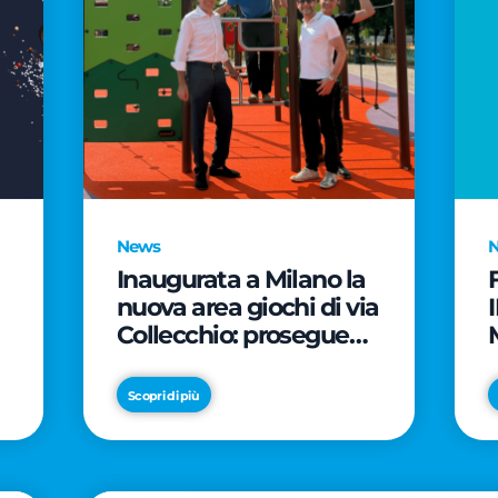
News
Inaugurata a Milano la
nuova area giochi di via
Collecchio: prosegue
l'impegno di CityLife e
e
SmartCityLife per gli
Scopri di più
spazi pubblici del
Municipio 8