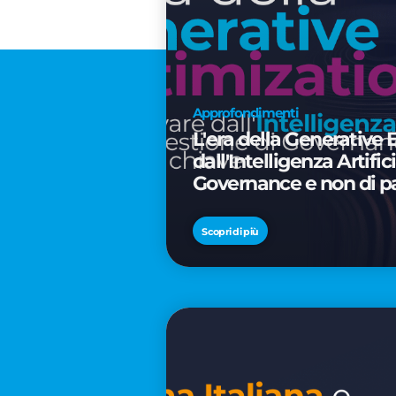
Approfondimenti
L'era della Generative 
dall'Intelligenza Artifi
Governance e non di p
Scopri di più