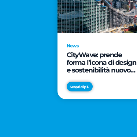
News
CityWave: prende
forma l’icona di design
e sostenibilità nuovo
tassello di CityLife
Scopri di più