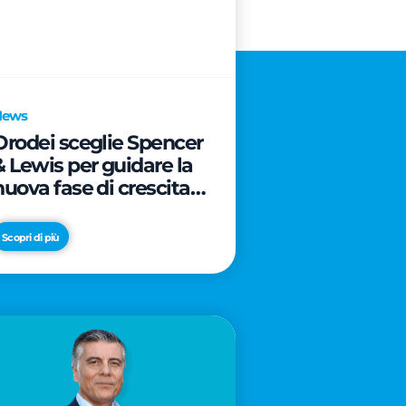
News
Orodei sceglie Spencer
& Lewis per guidare la
nuova fase di crescita e
di posizionamento del
brand
Scopri di più