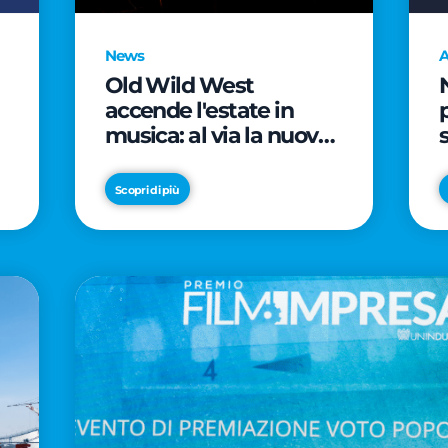
News
A
Old Wild West
accende l'estate in
musica: al via la nuova
edizione di "Music Star"
e le prestigiose
Scopri di più
partnership con Radio
Italia e Live Nation