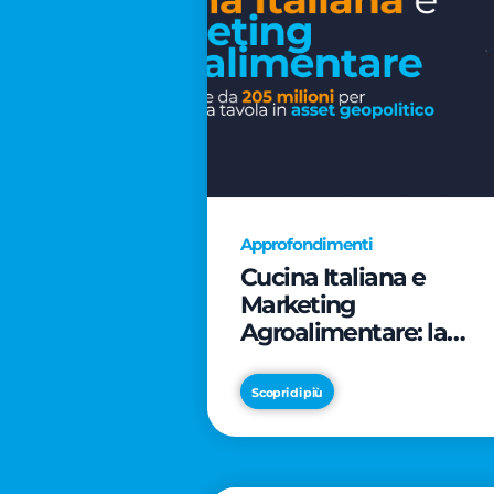
Approfondimenti
Cucina Italiana e
Marketing
Agroalimentare: la
rivoluzione da 205
milioni per trasformar
Scopri di più
la tavola in asset
geopolitico