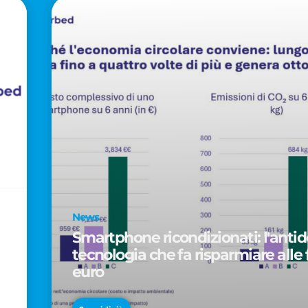
News
Smartphone ricondizionati: l'antido
tecnologia che fa risparmiare alle 
euro