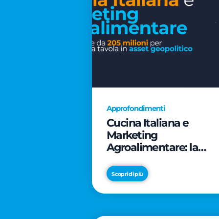
Approfondimenti
Cucina Italiana e
Marketing
Agroalimentare: la
rivoluzione da 205
milioni per trasformar
Scopri di più
la tavola in asset
geopolitico