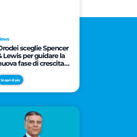
News
Orodei sceglie Spencer
& Lewis per guidare la
nuova fase di crescita e
di posizionamento del
brand
Scopri di più