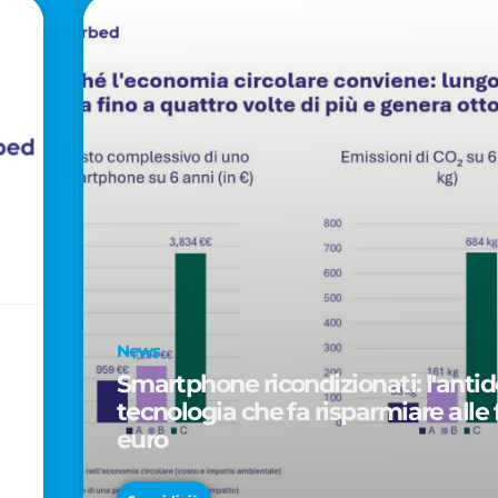
News
Smartphone ricondizionati: l'antido
tecnologia che fa risparmiare alle 
euro