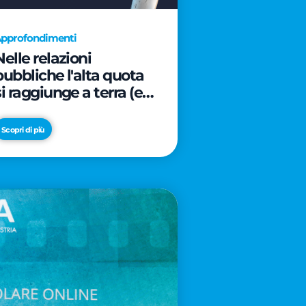
pprofondimenti
Nelle relazioni
pubbliche l'alta quota
si raggiunge a terra (e
davanti ad un caffè)
Scopri di più