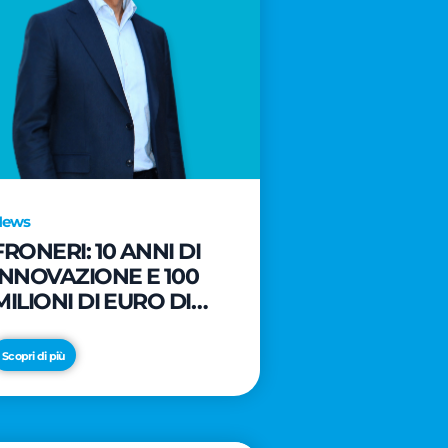
News
FRONERI: 10 ANNI DI
INNOVAZIONE E 100
MILIONI DI EURO DI
NUOVI INVESTIMENTI
PER LO SVILUPPO DEL
Scopri di più
MERCATO ITALIANO
DEL GELATO