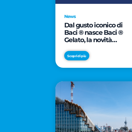
News
Dal gusto iconico di
Baci ® nasce Baci ®
Gelato, la novità
firmata Froneri
Scopri di più