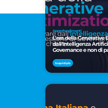
Approfondimenti
L'era della Generative 
dall'Intelligenza Artifi
Governance e non di p
Scopri di più