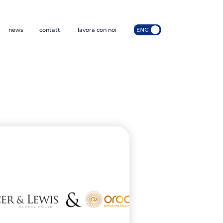
news
contatti
lavora con noi