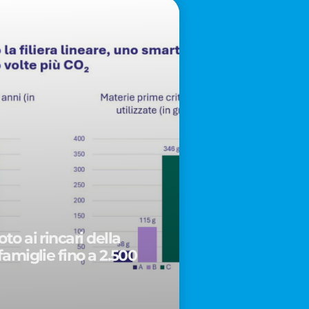
to ai rincari della
famiglie fino a 2.500