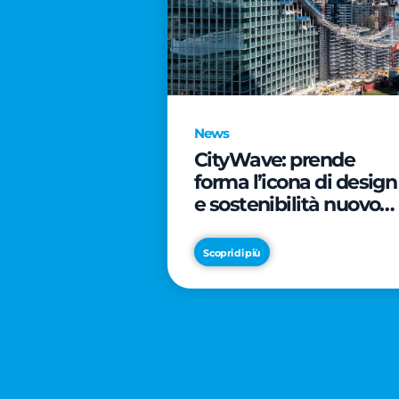
News
CityWave: prende
forma l’icona di design
e sostenibilità nuovo
tassello di CityLife
Scopri di più