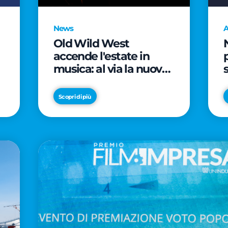
News
A
Old Wild West
accende l'estate in
musica: al via la nuova
edizione di "Music Star"
e le prestigiose
Scopri di più
partnership con Radio
Italia e Live Nation