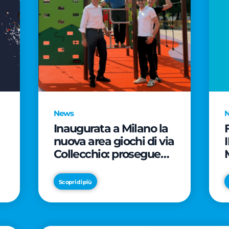
News
Inaugurata a Milano la
nuova area giochi di via
Collecchio: prosegue
l'impegno di CityLife e
e
SmartCityLife per gli
Scopri di più
spazi pubblici del
Municipio 8