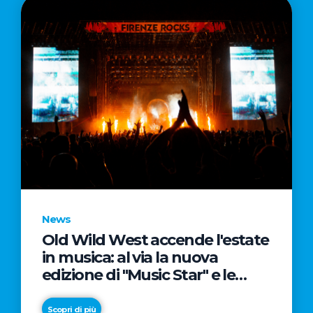
News
Old Wild West accende l'estate
in musica: al via la nuova
edizione di "Music Star" e le
prestigiose partnership con
Radio Italia e Live Nation
Scopri di più