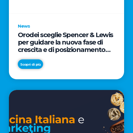
parole
chiave
News
Orodei sceglie Spencer & Lewis
per guidare la nuova fase di
crescita e di posizionamento
del brand
Scopri di più