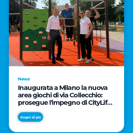
News
Inaugurata a Milano la nuova
area giochi di via Collecchio:
prosegue l'impegno di CityLife
e SmartCityLife per gli spazi
pubblici del Municipio 8
Scopri di più