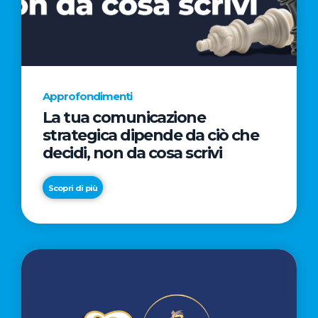
AL
CINEMA
NELLA
CAMPAGNA
DIRETTA
Approfondimenti
DAL
La tua comunicazione
REGISTA
strategica dipende da ciò che
PREMIO
decidi, non da cosa scrivi
OSCAR®
TAIKA
Scopri di più
WAITITI