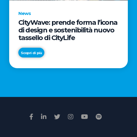
News
CityWave: prende forma l’icona
News
di design e sostenibilità nuovo
Premio
tassello di CityLife
Film
Impresa
Scopri di più
2026:
“Passione
Scopri di più
di
famiglia”
vince
il
voto
della
giuria
popolare
online