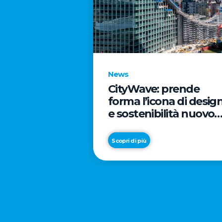
News
CityWave: prende
forma l’icona di desig
e sostenibilità nuovo
tassello di CityLife
Scopri di più