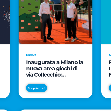
News
Inaugurata a Milano la
nuova area giochi di
via Collecchio:
prosegue l'impegno di
e
CityLife e
Scopri di più
SmartCityLife per gli
spazi pubblici del
Municipio 8