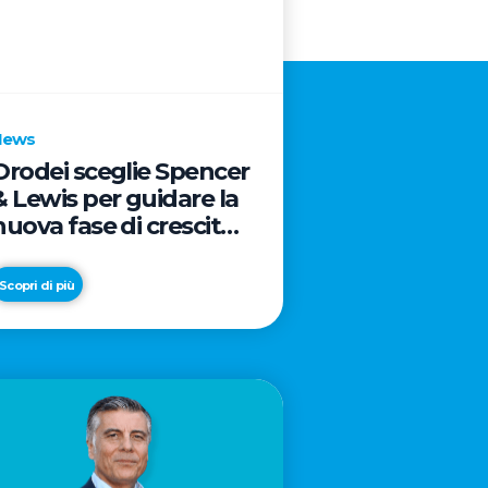
News
Orodei sceglie Spencer
& Lewis per guidare la
nuova fase di crescita
e di posizionamento
del brand
Scopri di più