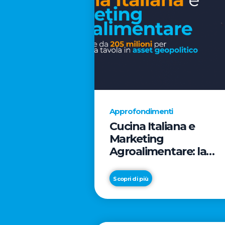
Approfondimenti
Cucina Italiana e
Marketing
Agroalimentare: la
rivoluzione da 205
milioni per trasformar
Scopri di più
la tavola in asset
geopolitico