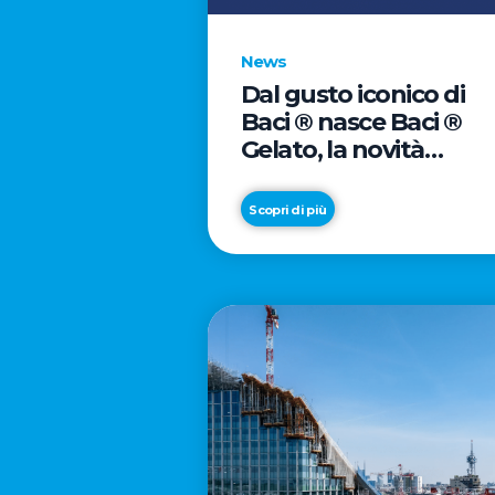
News
Dal gusto iconico di
Baci ® nasce Baci ®
Gelato, la novità
firmata Froneri
Scopri di più