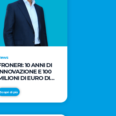
News
FRONERI: 10 ANNI DI
INNOVAZIONE E 100
MILIONI DI EURO DI
NUOVI INVESTIMENTI
PER LO SVILUPPO DEL
Scopri di più
MERCATO ITALIANO
DEL GELATO