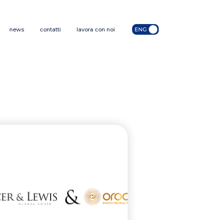
news
contatti
lavora con noi