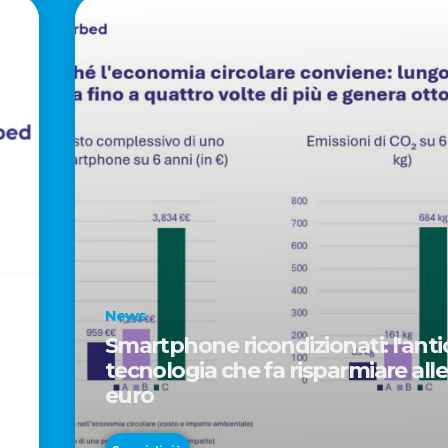
News
Smartphone ricondizionati: l'antid
tecnologia che fa risparmiare alle
euro