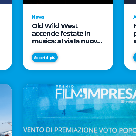
News
A
Old Wild West
accende l'estate in
musica: al via la nuova
edizione di "Music Star"
e le prestigiose
Scopri di più
partnership con Radio
Italia e Live Nation