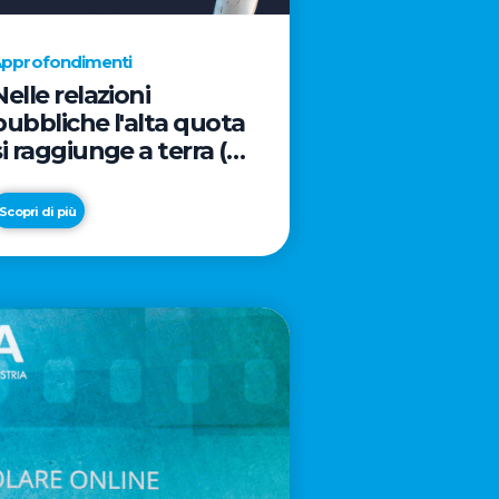
pprofondimenti
Nelle relazioni
pubbliche l'alta quota
si raggiunge a terra (e
davanti ad un caffè)
Scopri di più