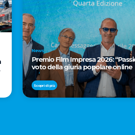
News
Premio Film Impresa 2026: “Passion
n
voto della giuria popolare online
Scopri di più