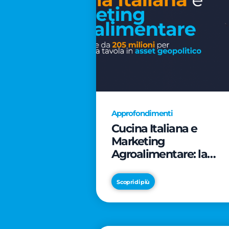
Approfondimenti
Cucina Italiana e
Marketing
Agroalimentare: la
rivoluzione da 205
milioni per trasformar
Scopri di più
la tavola in asset
geopolitico