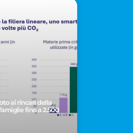
to ai rincari della
famiglie fino a 2.500