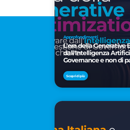
Approfondimenti
L'era della Generative 
dall'Intelligenza Artifi
Governance e non di p
Scopri di più