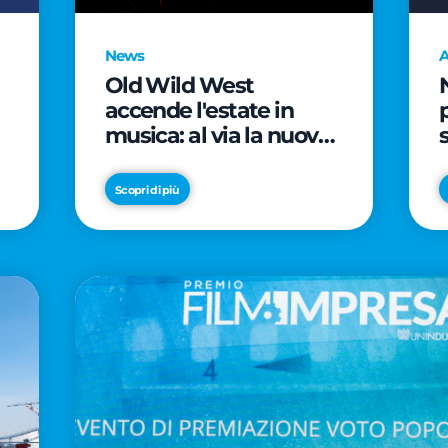
News
A
Old Wild West
accende l'estate in
musica: al via la nuova
edizione di "Music Star"
e le prestigiose
Scopri di più
partnership con Radio
Italia e Live Nation