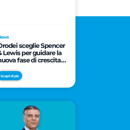
News
Orodei sceglie Spencer
& Lewis per guidare la
nuova fase di crescita e
di posizionamento del
brand
Scopri di più