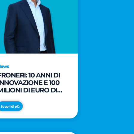
News
FRONERI: 10 ANNI DI
INNOVAZIONE E 100
MILIONI DI EURO DI
NUOVI INVESTIMENTI
PER LO SVILUPPO DEL
Scopri di più
MERCATO ITALIANO
DEL GELATO