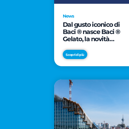
News
Dal gusto iconico di
Baci ® nasce Baci ®
Gelato, la novità
firmata Froneri
Scopri di più