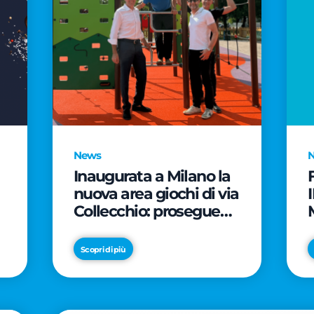
News
Inaugurata a Milano la
nuova area giochi di via
Collecchio: prosegue
l'impegno di CityLife e
e
SmartCityLife per gli
Scopri di più
spazi pubblici del
Municipio 8