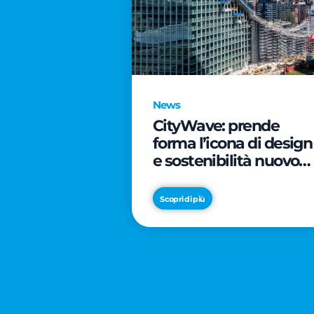
News
CityWave: prende
forma l’icona di design
e sostenibilità nuovo
tassello di CityLife
Scopri di più