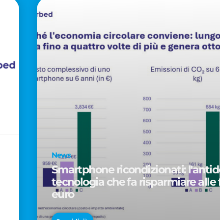
News
Smartphone ricondizionati: l'antido
tecnologia che fa risparmiare alle 
euro