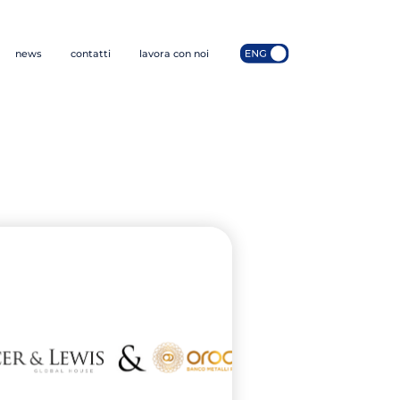
news
contatti
lavora con noi