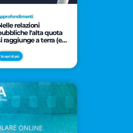
pprofondimenti
Nelle relazioni
pubbliche l'alta quota
si raggiunge a terra (e
davanti ad un caffè)
Scopri di più