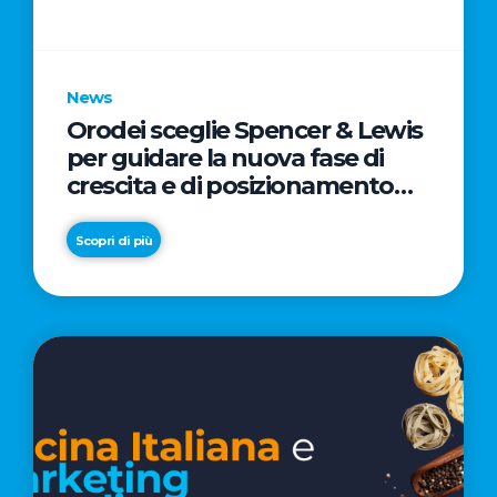
parole
chiave
News
Orodei sceglie Spencer & Lewis
per guidare la nuova fase di
crescita e di posizionamento
del brand
Scopri di più