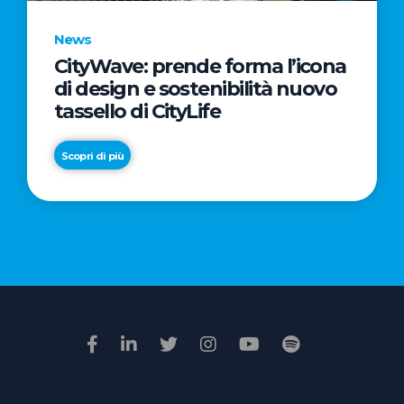
News
CityWave: prende forma l’icona
News
di design e sostenibilità nuovo
Premio
tassello di CityLife
Film
Impresa
Scopri di più
2026:
“Passione
Scopri di più
di
famiglia”
vince
il
voto
della
giuria
popolare
online