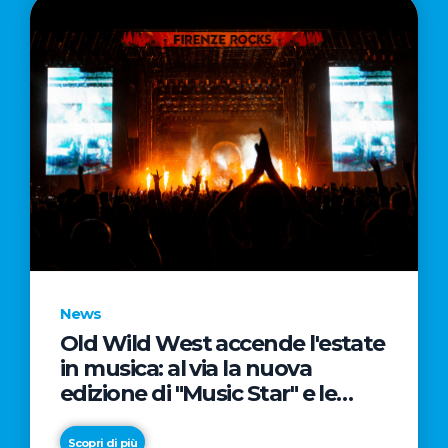
News
Old Wild West accende l'estate
in musica: al via la nuova
edizione di "Music Star" e le
prestigiose partnership con
Radio Italia e Live Nation
Scopri di più