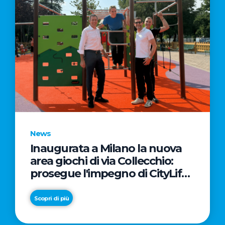
News
Inaugurata a Milano la nuova
area giochi di via Collecchio:
prosegue l'impegno di CityLife
e SmartCityLife per gli spazi
pubblici del Municipio 8
Scopri di più