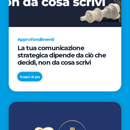
AL
CINEMA
NELLA
CAMPAGNA
DIRETTA
Approfondimenti
DAL
La tua comunicazione
REGISTA
strategica dipende da ciò che
PREMIO
decidi, non da cosa scrivi
OSCAR®
TAIKA
Scopri di più
WAITITI