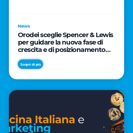
parole
chiave
News
Orodei sceglie Spencer & Lewis
per guidare la nuova fase di
crescita e di posizionamento
del brand
Scopri di più