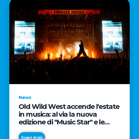
News
Old Wild West accende l'estate
in musica: al via la nuova
edizione di "Music Star" e le
prestigiose partnership con
Radio Italia e Live Nation
Scopri di più