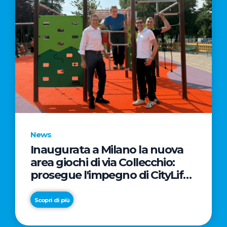
News
Inaugurata a Milano la nuova
area giochi di via Collecchio:
prosegue l'impegno di CityLife
e SmartCityLife per gli spazi
pubblici del Municipio 8
Scopri di più