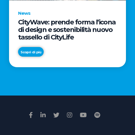
News
CityWave: prende forma l’icona
News
di design e sostenibilità nuovo
Premio
tassello di CityLife
Film
Impresa
Scopri di più
2026:
“Passione
Scopri di più
di
famiglia”
vince
il
voto
della
giuria
popolare
online