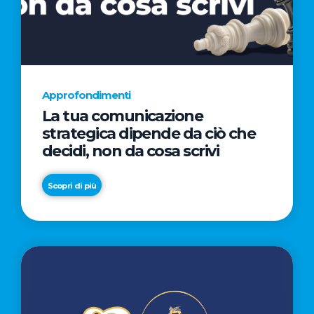
AL
CINEMA
NELLA
CAMPAGNA
DIRETTA
Approfondimenti
DAL
La tua comunicazione
REGISTA
strategica dipende da ciò che
PREMIO
decidi, non da cosa scrivi
OSCAR®
TAIKA
Scopri di più
WAITITI