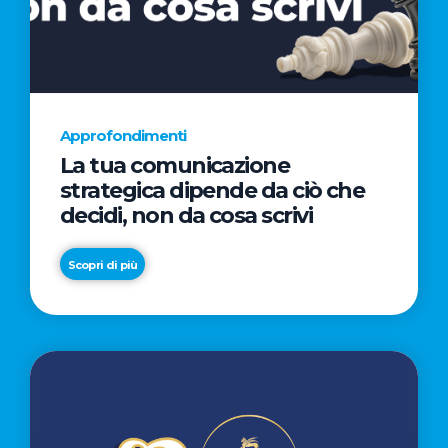
AL
CINEMA
NELLA
CAMPAGNA
DIRETTA
Approfondimenti
DAL
La tua comunicazione
REGISTA
strategica dipende da ciò che
PREMIO
decidi, non da cosa scrivi
OSCAR®
TAIKA
Scopri di più
WAITITI