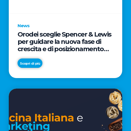
parole
chiave
News
Orodei sceglie Spencer & Lewis
per guidare la nuova fase di
crescita e di posizionamento
del brand
Scopri di più