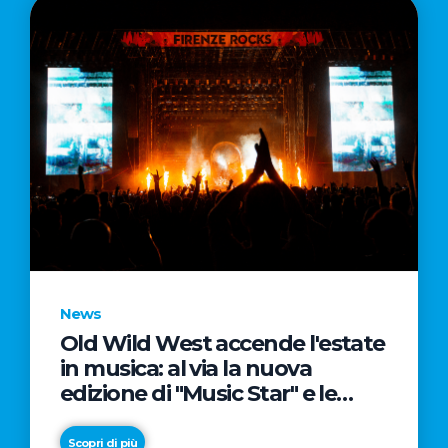
News
Old Wild West accende l'estate
in musica: al via la nuova
edizione di "Music Star" e le
prestigiose partnership con
Radio Italia e Live Nation
Scopri di più