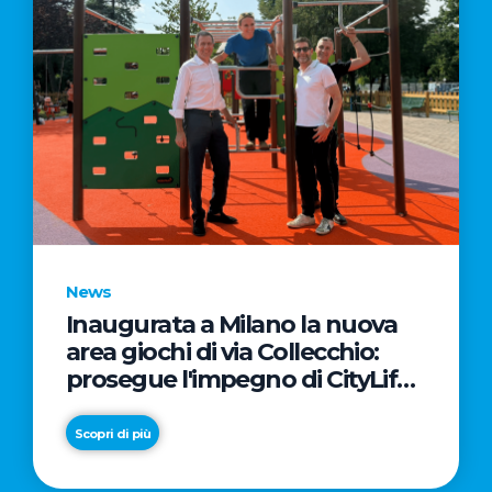
News
Inaugurata a Milano la nuova
area giochi di via Collecchio:
prosegue l'impegno di CityLife
e SmartCityLife per gli spazi
pubblici del Municipio 8
Scopri di più