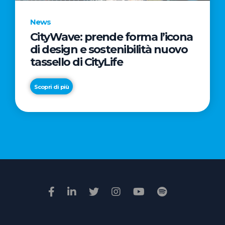
News
CityWave: prende forma l’icona
News
di design e sostenibilità nuovo
Premio
tassello di CityLife
Film
Impresa
Scopri di più
2026:
“Passione
Scopri di più
di
famiglia”
vince
il
voto
della
giuria
popolare
online