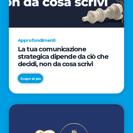
AL
CINEMA
NELLA
CAMPAGNA
DIRETTA
Approfondimenti
DAL
La tua comunicazione
REGISTA
strategica dipende da ciò che
PREMIO
decidi, non da cosa scrivi
OSCAR®
TAIKA
Scopri di più
WAITITI