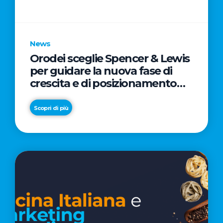
parole
chiave
News
Orodei sceglie Spencer & Lewis
per guidare la nuova fase di
crescita e di posizionamento
del brand
Scopri di più