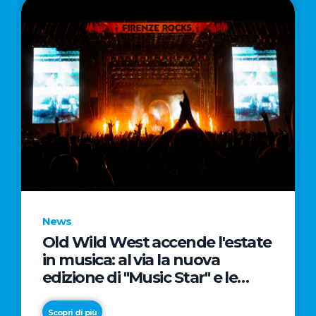
News
Old Wild West accende l'estate
in musica: al via la nuova
edizione di "Music Star" e le
prestigiose partnership con
Radio Italia e Live Nation
Scopri di più