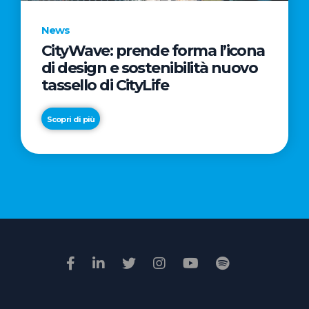
News
CityWave: prende forma l’icona
News
di design e sostenibilità nuovo
Premio
tassello di CityLife
Film
Impresa
Scopri di più
2026:
“Passione
Scopri di più
di
famiglia”
vince
il
voto
della
giuria
popolare
online