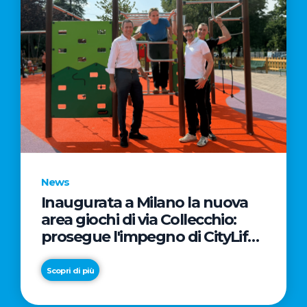
News
Inaugurata a Milano la nuova
area giochi di via Collecchio:
prosegue l'impegno di CityLife
e SmartCityLife per gli spazi
pubblici del Municipio 8
Scopri di più