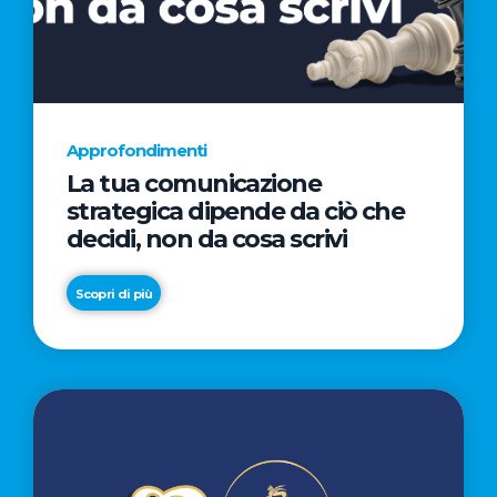
AL
CINEMA
NELLA
CAMPAGNA
DIRETTA
Approfondimenti
DAL
La tua comunicazione
REGISTA
strategica dipende da ciò che
PREMIO
decidi, non da cosa scrivi
OSCAR®
TAIKA
Scopri di più
WAITITI