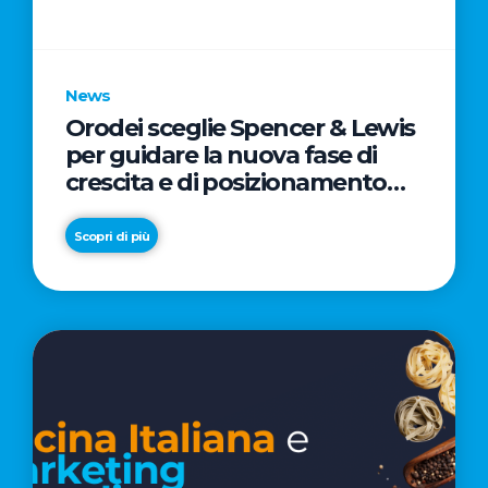
parole
chiave
News
Orodei sceglie Spencer & Lewis
per guidare la nuova fase di
crescita e di posizionamento
del brand
Scopri di più