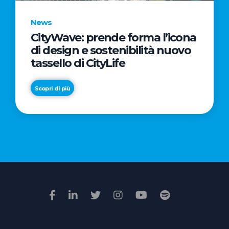
News
CityWave: prende forma l’icona
News
di design e sostenibilità nuovo
Premio
tassello di CityLife
Film
Impresa
Scopri di più
2026:
“Passione
Scopri di più
di
famiglia”
vince
il
voto
della
giuria
popolare
online