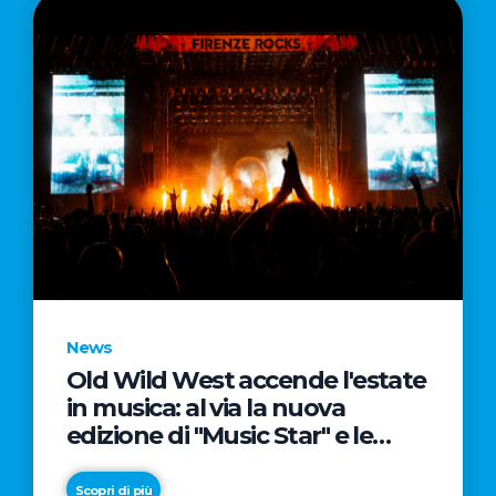
News
Old Wild West accende l'estate
in musica: al via la nuova
edizione di "Music Star" e le
prestigiose partnership con
Radio Italia e Live Nation
Scopri di più