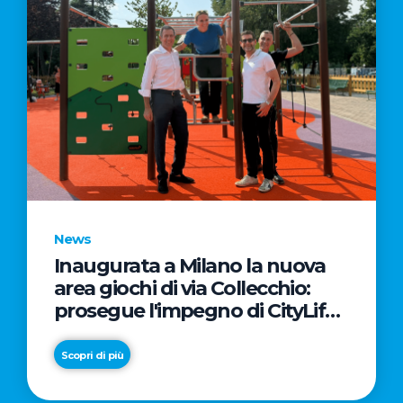
News
Inaugurata a Milano la nuova
area giochi di via Collecchio:
prosegue l'impegno di CityLife
e SmartCityLife per gli spazi
pubblici del Municipio 8
Scopri di più