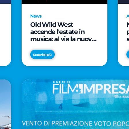
News
A
Old Wild West
accende l'estate in
musica: al via la nuova
edizione di "Music Star"
e le prestigiose
Scopri di più
partnership con Radio
Italia e Live Nation