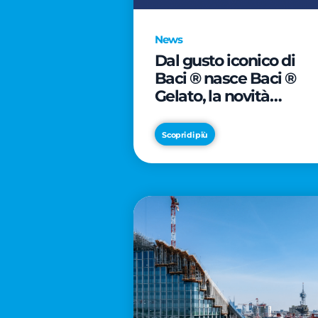
News
Dal gusto iconico di
Baci ® nasce Baci ®
Gelato, la novità
firmata Froneri
Scopri di più