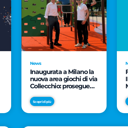
News
Inaugurata a Milano la
nuova area giochi di via
Collecchio: prosegue
l'impegno di CityLife e
e
SmartCityLife per gli
Scopri di più
spazi pubblici del
Municipio 8