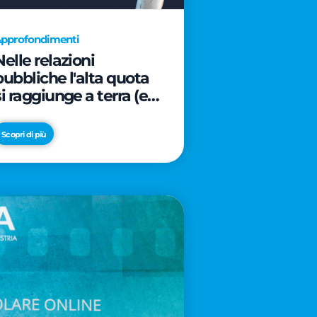
pprofondimenti
Nelle relazioni
pubbliche l'alta quota
si raggiunge a terra (e
davanti ad un caffè)
Scopri di più