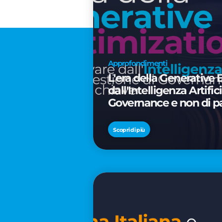
Approfondimenti
L'era della Generative 
dall'Intelligenza Artifi
Governance e non di p
Scopri di più