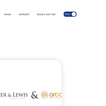
news
contatti
lavora con noi