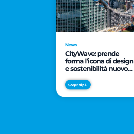
News
CityWave: prende
forma l’icona di design
e sostenibilità nuovo
tassello di CityLife
Scopri di più