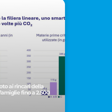
to ai rincari della
famiglie fino a 2.500