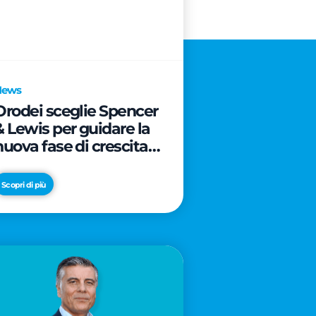
News
Orodei sceglie Spencer
& Lewis per guidare la
nuova fase di crescita e
di posizionamento del
brand
Scopri di più