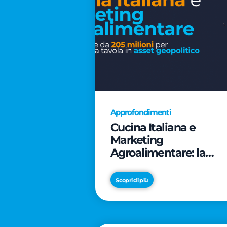
Approfondimenti
Cucina Italiana e
Marketing
Agroalimentare: la
rivoluzione da 205
milioni per trasformar
Scopri di più
la tavola in asset
geopolitico