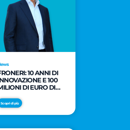
News
FRONERI: 10 ANNI DI
INNOVAZIONE E 100
MILIONI DI EURO DI
NUOVI INVESTIMENTI
PER LO SVILUPPO DEL
Scopri di più
MERCATO ITALIANO
DEL GELATO