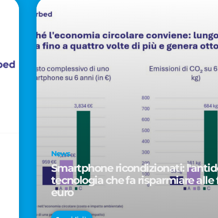
News
Smartphone ricondizionati: l'antido
tecnologia che fa risparmiare alle 
euro