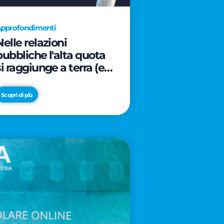
pprofondimenti
Nelle relazioni
pubbliche l'alta quota
si raggiunge a terra (e
davanti ad un caffè)
Scopri di più