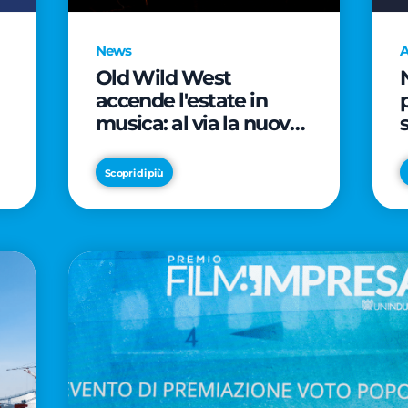
News
A
Old Wild West
accende l'estate in
musica: al via la nuova
edizione di "Music Star"
e le prestigiose
Scopri di più
partnership con Radio
Italia e Live Nation