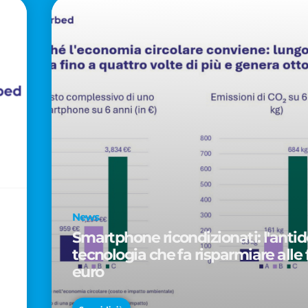
News
Smartphone ricondizionati: l'antido
tecnologia che fa risparmiare alle 
euro