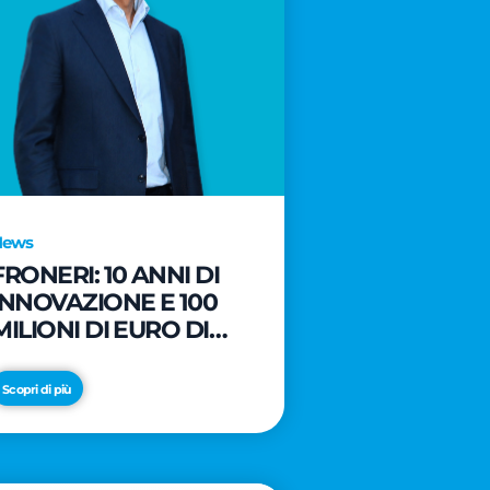
News
FRONERI: 10 ANNI DI
INNOVAZIONE E 100
MILIONI DI EURO DI
NUOVI INVESTIMENTI
PER LO SVILUPPO DEL
Scopri di più
MERCATO ITALIANO
DEL GELATO