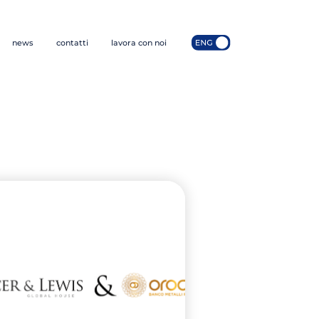
news
contatti
lavora con noi