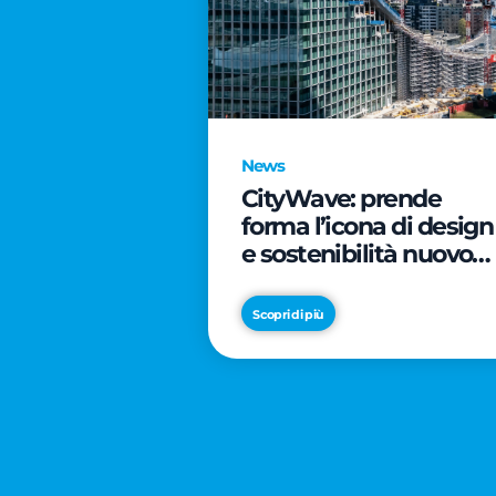
News
CityWave: prende
forma l’icona di design
e sostenibilità nuovo
tassello di CityLife
Scopri di più