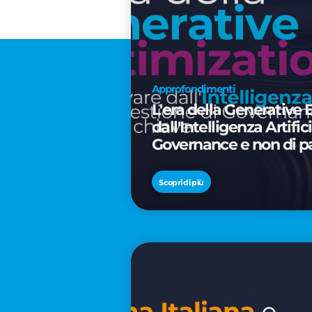
Approfondimenti
L'era della Generative 
dall'Intelligenza Artifi
Governance e non di p
Scopri di più