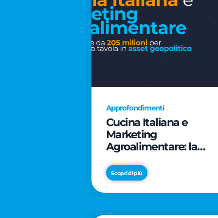
Approfondimenti
Cucina Italiana e
Marketing
Agroalimentare: la
rivoluzione da 205
milioni per trasformar
Scopri di più
la tavola in asset
geopolitico