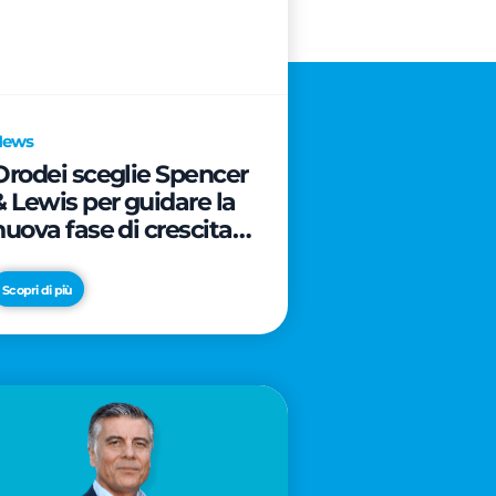
News
Orodei sceglie Spencer
& Lewis per guidare la
nuova fase di crescita e
di posizionamento del
brand
Scopri di più