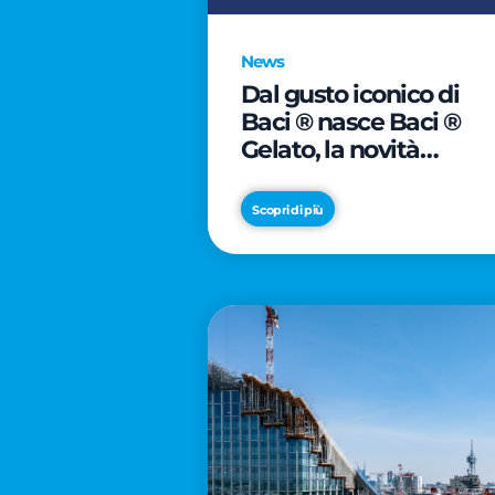
News
Dal gusto iconico di
Baci ® nasce Baci ®
Gelato, la novità
firmata Froneri
Scopri di più