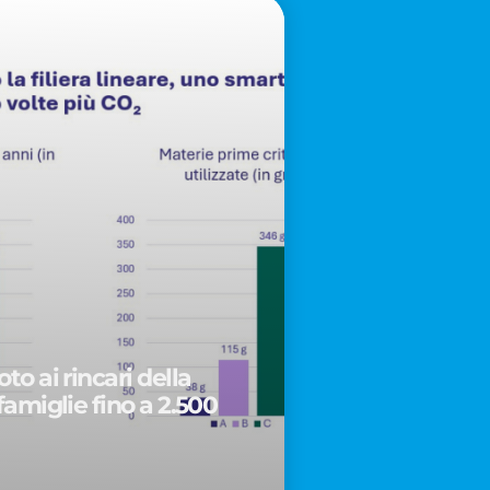
to ai rincari della
famiglie fino a 2.500