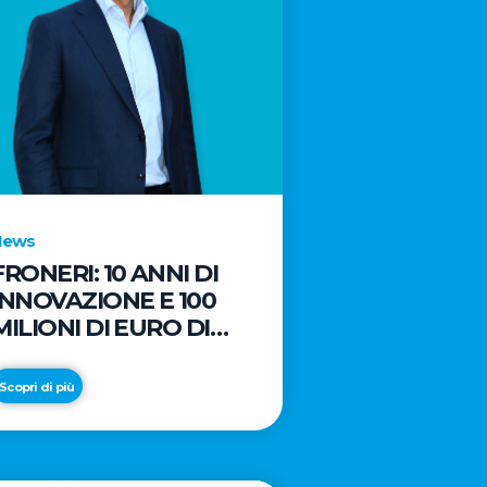
News
FRONERI: 10 ANNI DI
INNOVAZIONE E 100
MILIONI DI EURO DI
NUOVI INVESTIMENTI
PER LO SVILUPPO DEL
Scopri di più
MERCATO ITALIANO
DEL GELATO