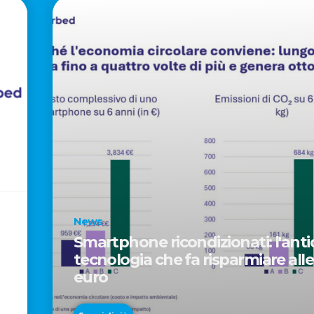
News
Smartphone ricondizionati: l'antid
tecnologia che fa risparmiare alle
euro