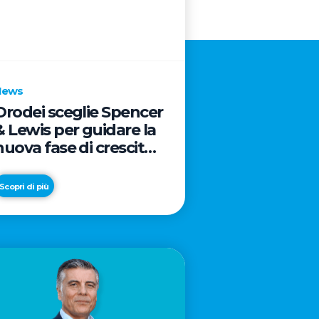
News
Orodei sceglie Spencer
& Lewis per guidare la
nuova fase di crescita
e di posizionamento
del brand
Scopri di più