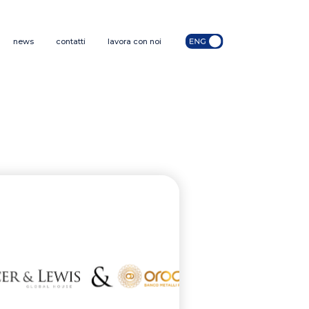
news
contatti
lavora con noi