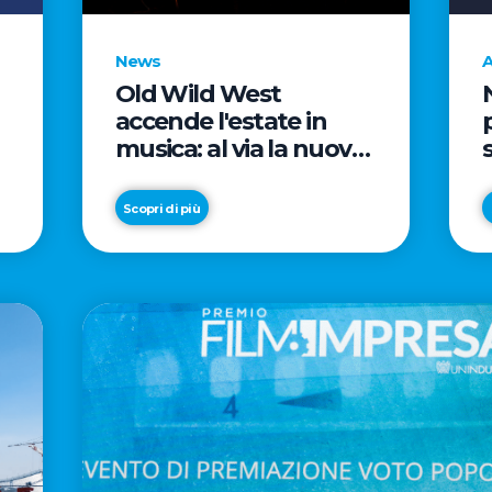
News
A
Old Wild West
accende l'estate in
musica: al via la nuova
edizione di "Music Star"
e le prestigiose
Scopri di più
partnership con Radio
Italia e Live Nation