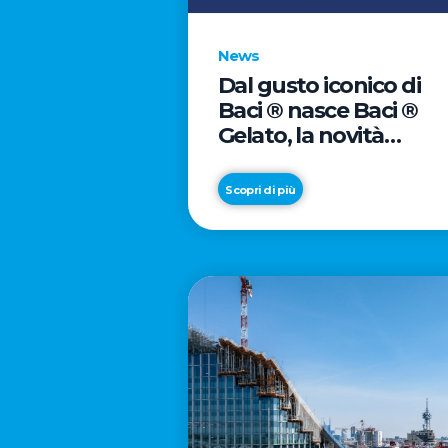
News
Dal gusto iconico di
Baci ® nasce Baci ®
Gelato, la novità
firmata Froneri
Scopri di più