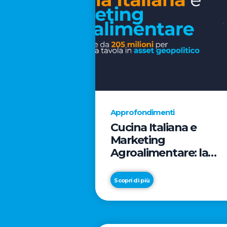
Approfondimenti
Cucina Italiana e
Marketing
Agroalimentare: la
rivoluzione da 205
milioni per trasformar
Scopri di più
la tavola in asset
geopolitico