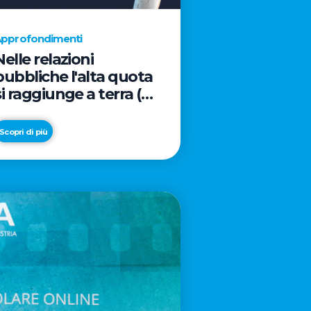
pprofondimenti
Nelle relazioni
pubbliche l'alta quota
si raggiunge a terra (e
davanti ad un caffè)
Scopri di più