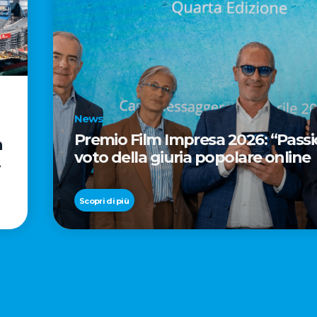
News
Premio Film Impresa 2026: “Passion
n
voto della giuria popolare online
Scopri di più