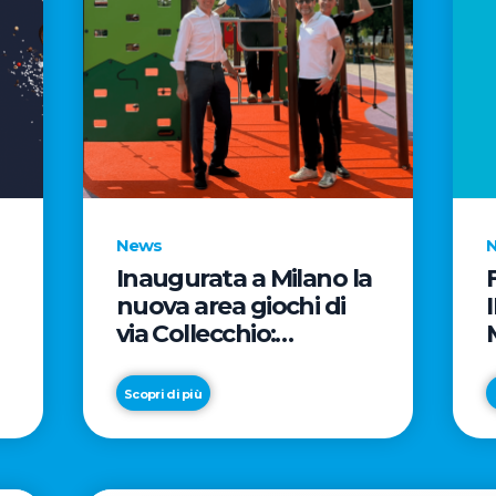
News
Inaugurata a Milano la
nuova area giochi di
via Collecchio:
prosegue l'impegno di
e
CityLife e
Scopri di più
SmartCityLife per gli
spazi pubblici del
Municipio 8