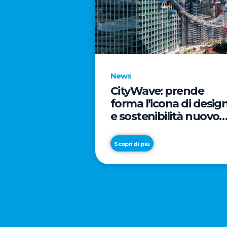
News
CityWave: prende
forma l’icona di desig
e sostenibilità nuovo
tassello di CityLife
Scopri di più