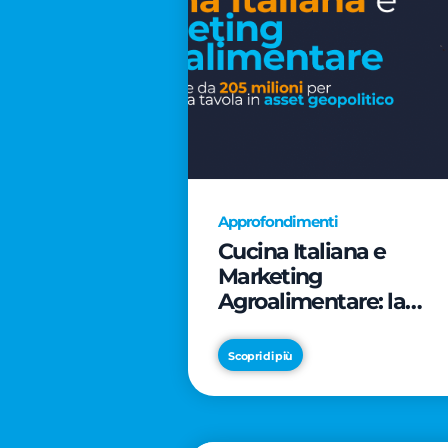
Approfondimenti
Cucina Italiana e
Marketing
Agroalimentare: la
rivoluzione da 205
milioni per trasformar
Scopri di più
la tavola in asset
geopolitico