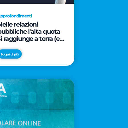
pprofondimenti
Nelle relazioni
pubbliche l'alta quota
si raggiunge a terra (e
davanti ad un caffè)
Scopri di più