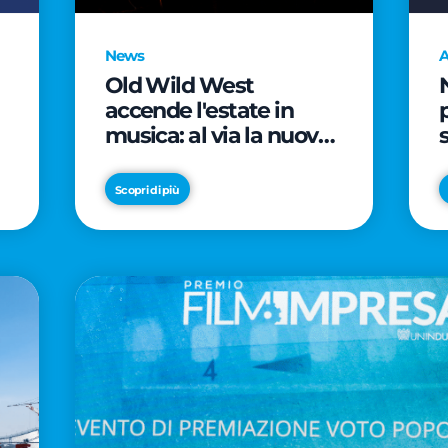
News
A
Old Wild West
accende l'estate in
musica: al via la nuova
edizione di "Music Star"
e le prestigiose
Scopri di più
partnership con Radio
Italia e Live Nation