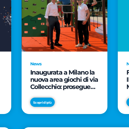
News
Inaugurata a Milano la
nuova area giochi di via
Collecchio: prosegue
l'impegno di CityLife e
e
SmartCityLife per gli
Scopri di più
spazi pubblici del
Municipio 8