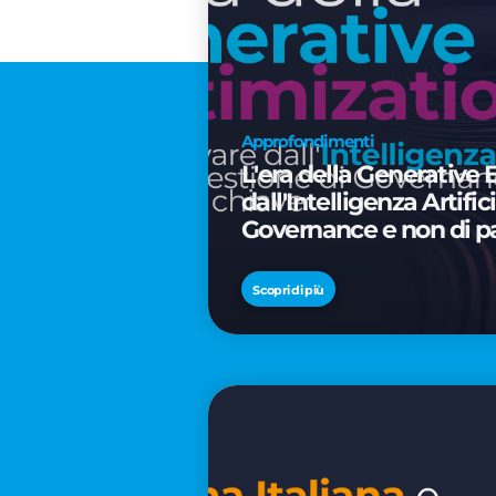
Approfondimenti
L'era della Generative 
dall'Intelligenza Artifi
Governance e non di p
Scopri di più