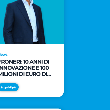
News
FRONERI: 10 ANNI DI
INNOVAZIONE E 100
MILIONI DI EURO DI
NUOVI INVESTIMENTI
PER LO SVILUPPO DEL
Scopri di più
MERCATO ITALIANO
DEL GELATO