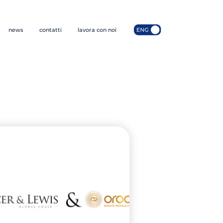
news
contatti
lavora con noi