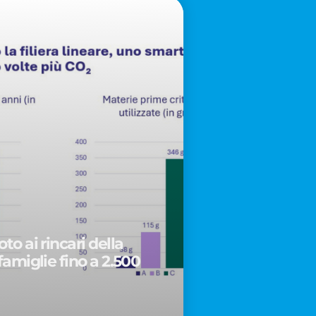
to ai rincari della
famiglie fino a 2.500