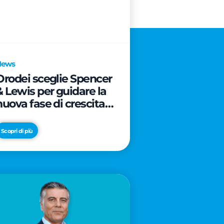
News
Orodei sceglie Spencer
& Lewis per guidare la
nuova fase di crescita e
di posizionamento del
brand
Scopri di più