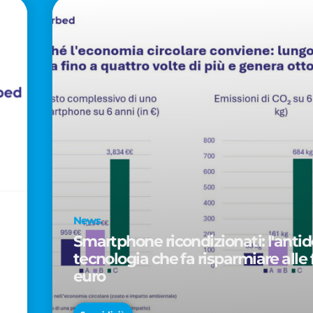
News
Smartphone ricondizionati: l'antido
tecnologia che fa risparmiare alle 
euro