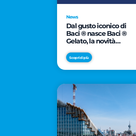
News
Dal gusto iconico di
Baci ® nasce Baci ®
Gelato, la novità
firmata Froneri
Scopri di più