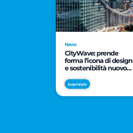
News
CityWave: prende
forma l’icona di design
e sostenibilità nuovo
tassello di CityLife
Scopri di più