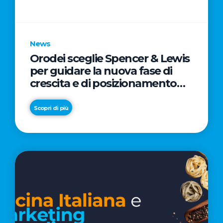
parole
chiave
News
Orodei sceglie Spencer & Lewis
per guidare la nuova fase di
crescita e di posizionamento
del brand
Scopri di più