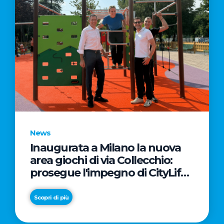
News
Inaugurata a Milano la nuova
area giochi di via Collecchio:
prosegue l'impegno di CityLife
e SmartCityLife per gli spazi
pubblici del Municipio 8
Scopri di più