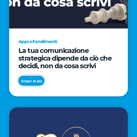
AL
CINEMA
NELLA
CAMPAGNA
DIRETTA
Approfondimenti
DAL
La tua comunicazione
REGISTA
strategica dipende da ciò che
PREMIO
decidi, non da cosa scrivi
OSCAR®
TAIKA
Scopri di più
WAITITI