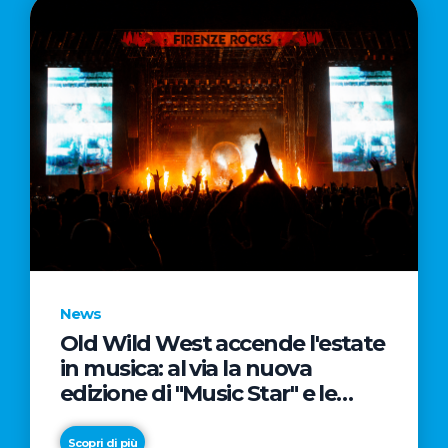
News
Old Wild West accende l'estate
in musica: al via la nuova
edizione di "Music Star" e le
prestigiose partnership con
Radio Italia e Live Nation
Scopri di più