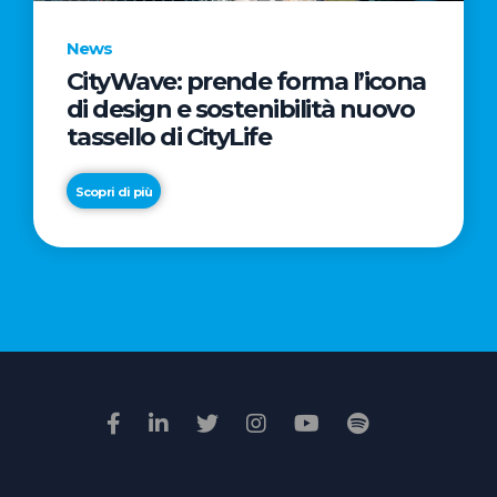
News
CityWave: prende forma l’icona
News
di design e sostenibilità nuovo
Premio
tassello di CityLife
Film
Impresa
Scopri di più
2026:
“Passione
Scopri di più
di
famiglia”
vince
il
voto
della
giuria
popolare
online