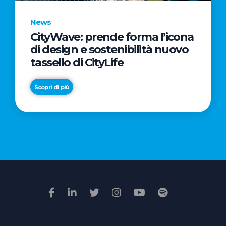
News
CityWave: prende forma l’icona
News
di design e sostenibilità nuovo
Premio
tassello di CityLife
Film
Impresa
Scopri di più
2026:
“Passione
Scopri di più
di
famiglia”
vince
il
voto
della
giuria
popolare
online