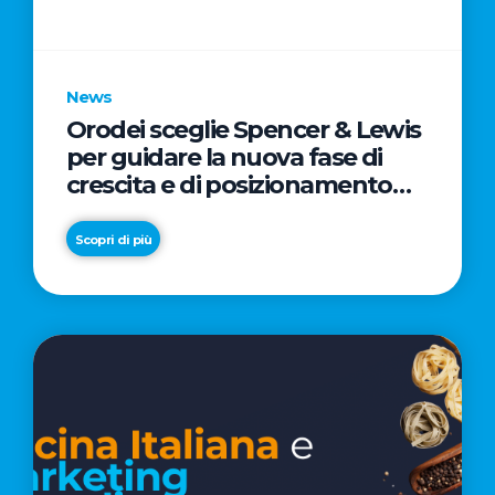
parole
chiave
News
Orodei sceglie Spencer & Lewis
per guidare la nuova fase di
crescita e di posizionamento
del brand
Scopri di più