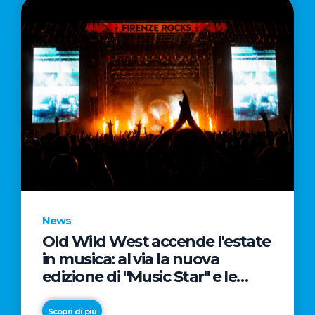
News
Old Wild West accende l'estate
in musica: al via la nuova
edizione di "Music Star" e le
prestigiose partnership con
Radio Italia e Live Nation
Scopri di più