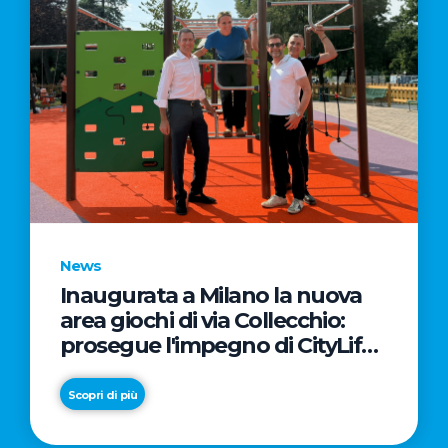
News
Inaugurata a Milano la nuova
area giochi di via Collecchio:
prosegue l'impegno di CityLife
e SmartCityLife per gli spazi
pubblici del Municipio 8
Scopri di più