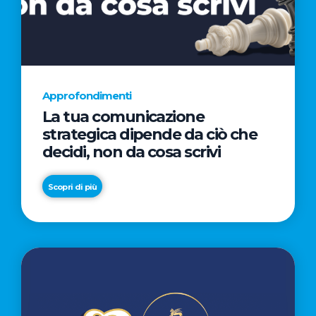
AL
CINEMA
NELLA
CAMPAGNA
DIRETTA
Approfondimenti
DAL
La tua comunicazione
REGISTA
strategica dipende da ciò che
PREMIO
decidi, non da cosa scrivi
OSCAR®
TAIKA
Scopri di più
WAITITI