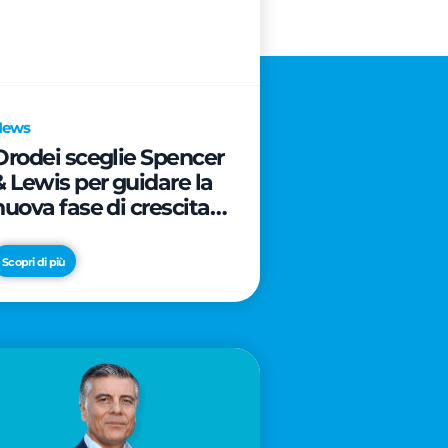
News
Orodei sceglie Spencer
& Lewis per guidare la
nuova fase di crescita e
di posizionamento del
brand
Scopri di più