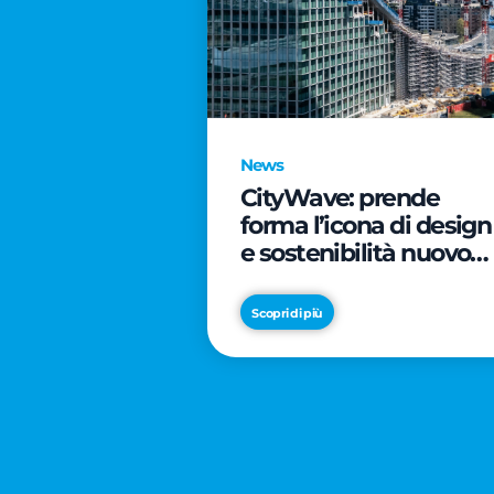
News
CityWave: prende
forma l’icona di design
e sostenibilità nuovo
tassello di CityLife
Scopri di più