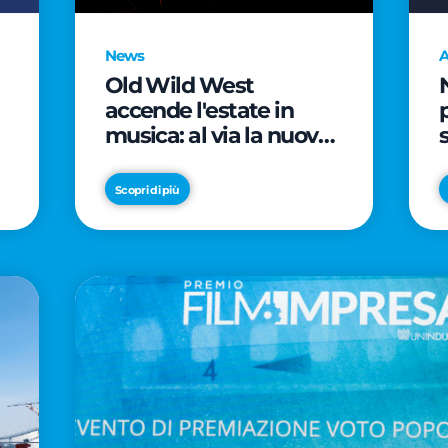
News
A
Old Wild West
accende l'estate in
musica: al via la nuova
edizione di "Music Star"
e le prestigiose
Scopri di più
partnership con Radio
Italia e Live Nation