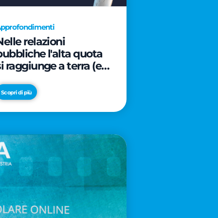
pprofondimenti
Nelle relazioni
pubbliche l'alta quota
si raggiunge a terra (e
davanti ad un caffè)
Scopri di più