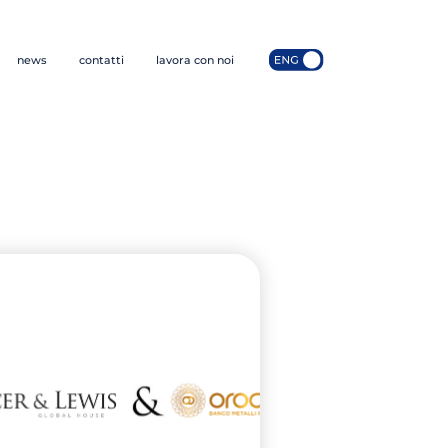
news
contatti
lavora con noi