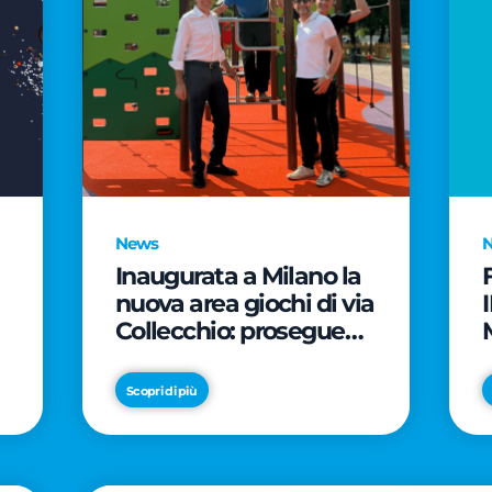
News
Inaugurata a Milano la
nuova area giochi di via
Collecchio: prosegue
l'impegno di CityLife e
e
SmartCityLife per gli
Scopri di più
spazi pubblici del
Municipio 8