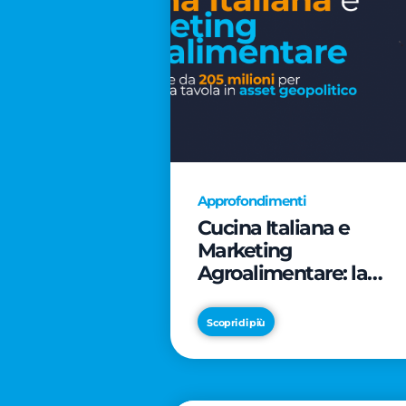
Approfondimenti
Cucina Italiana e
Marketing
Agroalimentare: la
rivoluzione da 205
milioni per trasformar
Scopri di più
la tavola in asset
geopolitico