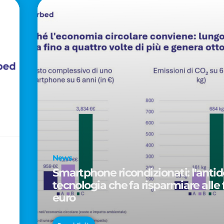
News
Smartphone ricondizionati: l'antido
tecnologia che fa risparmiare alle 
euro