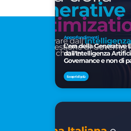
Approfondimenti
L'era della Generative 
dall'Intelligenza Artifi
Governance e non di p
Scopri di più