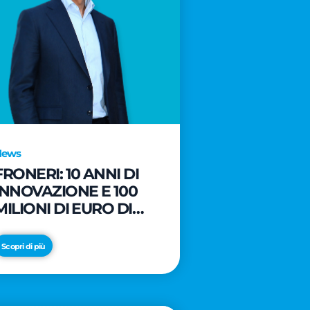
News
FRONERI: 10 ANNI DI
INNOVAZIONE E 100
MILIONI DI EURO DI
NUOVI INVESTIMENTI
PER LO SVILUPPO DEL
Scopri di più
MERCATO ITALIANO
DEL GELATO