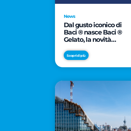
News
Dal gusto iconico di
Baci ® nasce Baci ®
Gelato, la novità
firmata Froneri
Scopri di più