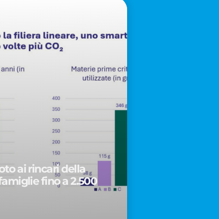
to ai rincari della
famiglie fino a 2.500