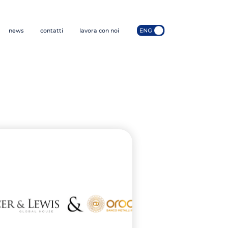
news
contatti
lavora con noi