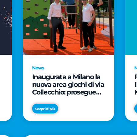
News
Inaugurata a Milano la
nuova area giochi di via
Collecchio: prosegue
l'impegno di CityLife e
e
SmartCityLife per gli
Scopri di più
spazi pubblici del
Municipio 8