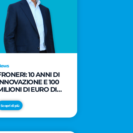
News
FRONERI: 10 ANNI DI
INNOVAZIONE E 100
MILIONI DI EURO DI
NUOVI INVESTIMENTI
PER LO SVILUPPO DEL
Scopri di più
MERCATO ITALIANO
DEL GELATO