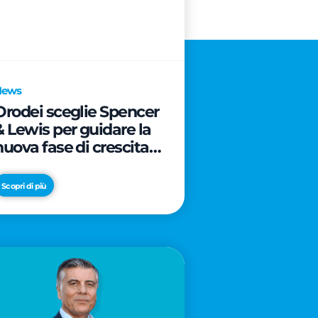
News
Orodei sceglie Spencer
& Lewis per guidare la
nuova fase di crescita e
di posizionamento del
brand
Scopri di più