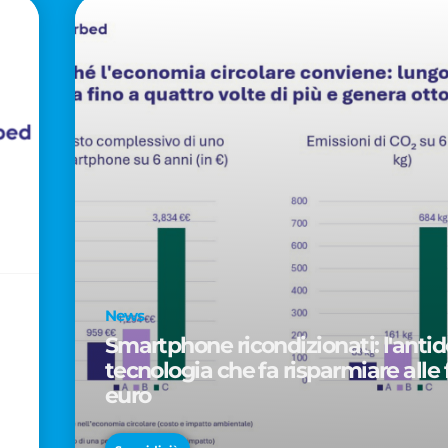
News
Smartphone ricondizionati: l'antido
tecnologia che fa risparmiare alle 
euro