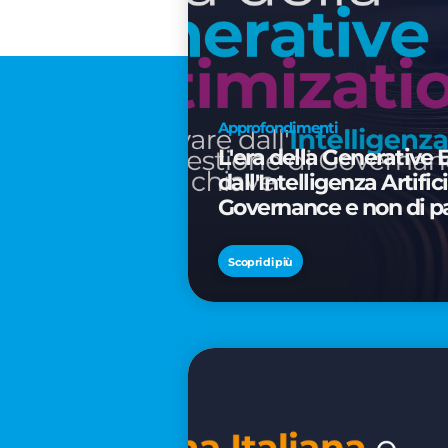
Approfondimenti
L'era della Generative 
dall'Intelligenza Artifi
Governance e non di p
Scopri di più