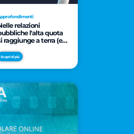
pprofondimenti
Nelle relazioni
pubbliche l'alta quota
si raggiunge a terra (e
davanti ad un caffè)
Scopri di più