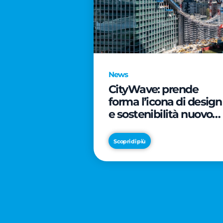
News
CityWave: prende
forma l’icona di design
e sostenibilità nuovo
tassello di CityLife
Scopri di più