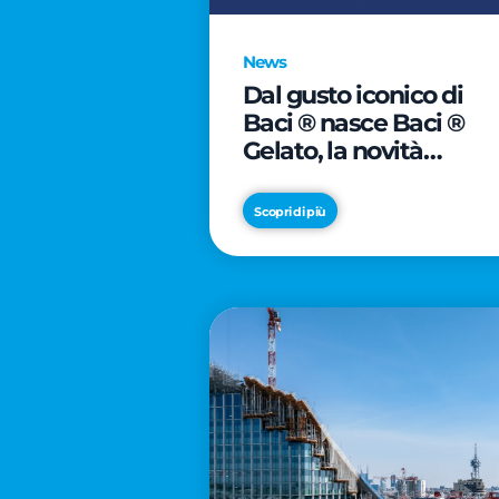
News
Dal gusto iconico di
Baci ® nasce Baci ®
Gelato, la novità
firmata Froneri
Scopri di più