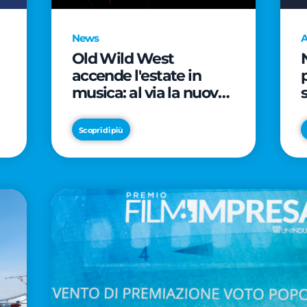
News
A
Old Wild West
accende l'estate in
musica: al via la nuova
edizione di "Music Star"
e le prestigiose
Scopri di più
partnership con Radio
Italia e Live Nation