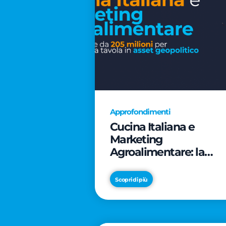
Approfondimenti
Cucina Italiana e
Marketing
Agroalimentare: la
rivoluzione da 205
milioni per trasformar
Scopri di più
la tavola in asset
geopolitico