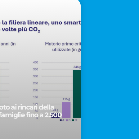
to ai rincari della
famiglie fino a 2.500