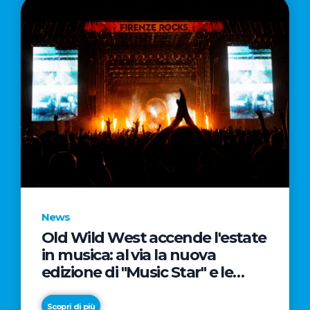
News
Old Wild West accende l'estate
in musica: al via la nuova
edizione di "Music Star" e le
prestigiose partnership con
Radio Italia e Live Nation
Scopri di più