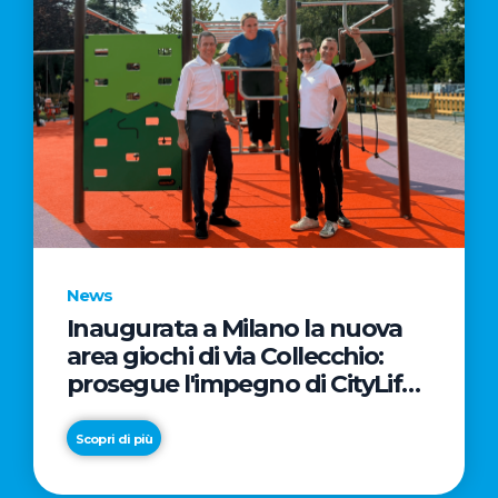
News
Inaugurata a Milano la nuova
area giochi di via Collecchio:
prosegue l'impegno di CityLife
e SmartCityLife per gli spazi
pubblici del Municipio 8
Scopri di più