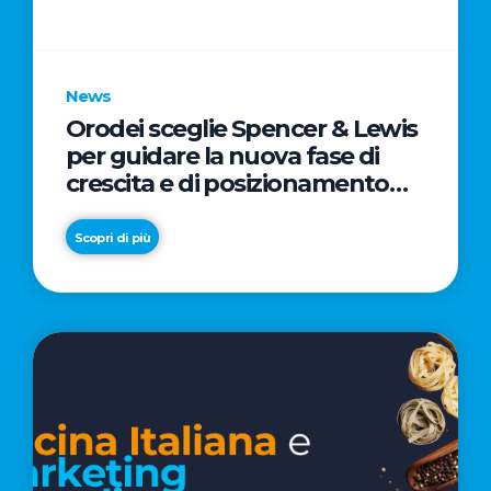
parole
chiave
News
Orodei sceglie Spencer & Lewis
per guidare la nuova fase di
crescita e di posizionamento
del brand
Scopri di più