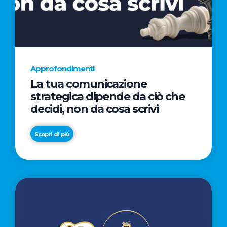
AL
CINEMA
NELLA
CAMPAGNA
DIRETTA
Approfondimenti
DAL
La tua comunicazione
REGISTA
strategica dipende da ciò che
PREMIO
decidi, non da cosa scrivi
OSCAR®
TAIKA
Scopri di più
WAITITI