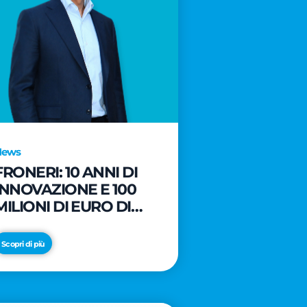
News
FRONERI: 10 ANNI DI
INNOVAZIONE E 100
MILIONI DI EURO DI
NUOVI INVESTIMENTI
PER LO SVILUPPO DEL
Scopri di più
MERCATO ITALIANO
DEL GELATO