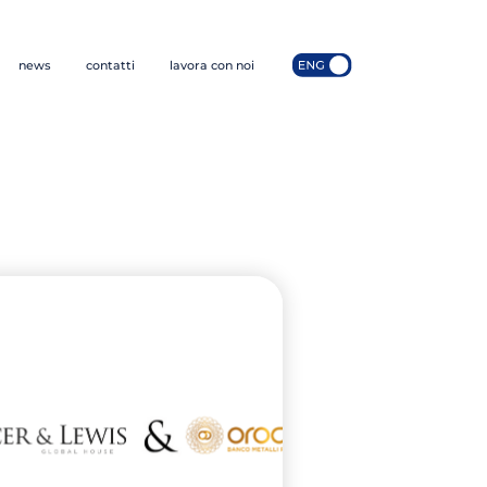
news
contatti
lavora con noi