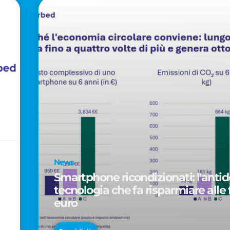
News
Smartphone ricondizionati: l'antido
tecnologia che fa risparmiare alle 
euro