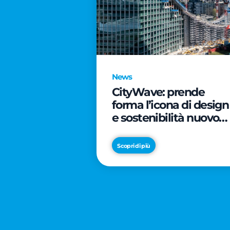
News
CityWave: prende
forma l’icona di design
e sostenibilità nuovo
tassello di CityLife
Scopri di più