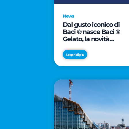
News
Dal gusto iconico di
Baci ® nasce Baci ®
Gelato, la novità
firmata Froneri
Scopri di più