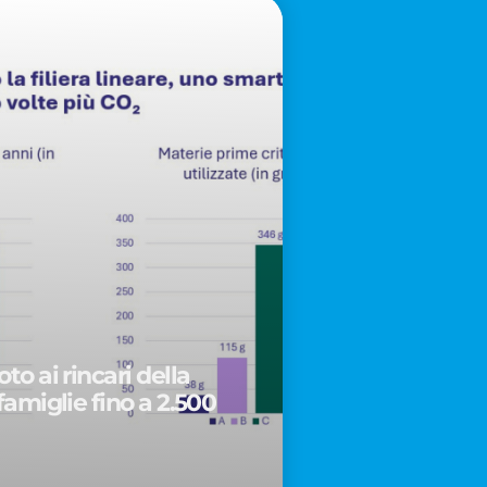
to ai rincari della
famiglie fino a 2.500