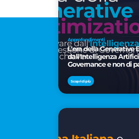
Approfondimenti
L'era della Generative 
dall'Intelligenza Artifi
Governance e non di p
Scopri di più