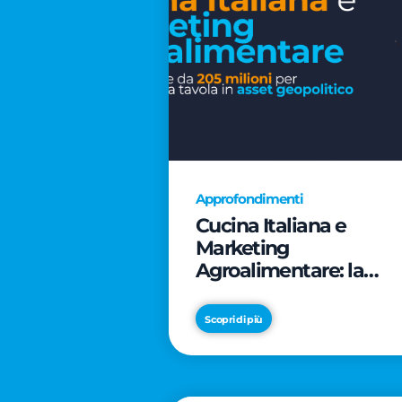
Approfondimenti
Cucina Italiana e
Marketing
Agroalimentare: la
rivoluzione da 205
milioni per trasformar
Scopri di più
la tavola in asset
geopolitico