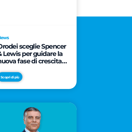
News
Orodei sceglie Spencer
& Lewis per guidare la
nuova fase di crescita e
di posizionamento del
brand
Scopri di più