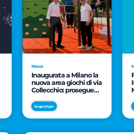
News
Inaugurata a Milano la
nuova area giochi di via
Collecchio: prosegue
l'impegno di CityLife e
e
SmartCityLife per gli
Scopri di più
spazi pubblici del
Municipio 8