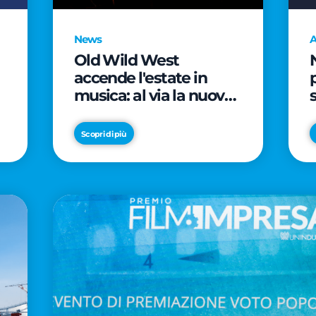
News
A
Old Wild West
accende l'estate in
musica: al via la nuova
edizione di "Music Star"
e le prestigiose
Scopri di più
partnership con Radio
Italia e Live Nation