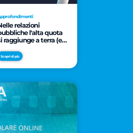
pprofondimenti
Nelle relazioni
pubbliche l'alta quota
si raggiunge a terra (e
davanti ad un caffè)
Scopri di più