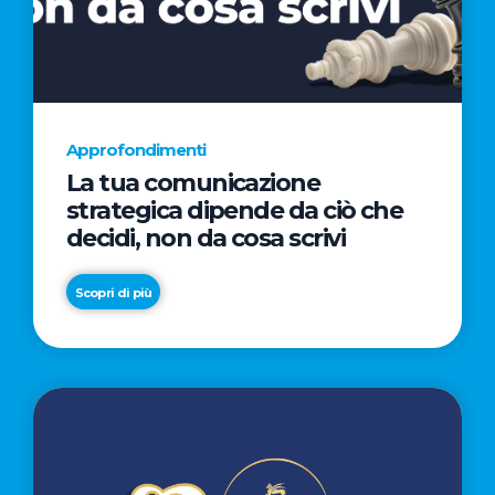
AL
CINEMA
NELLA
CAMPAGNA
DIRETTA
Approfondimenti
DAL
La tua comunicazione
REGISTA
strategica dipende da ciò che
PREMIO
decidi, non da cosa scrivi
OSCAR®
TAIKA
Scopri di più
WAITITI