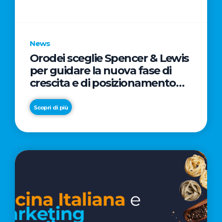
parole
chiave
News
Orodei sceglie Spencer & Lewis
per guidare la nuova fase di
crescita e di posizionamento
del brand
Scopri di più