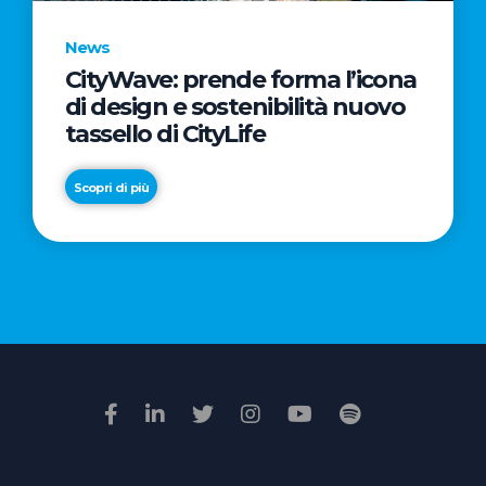
News
CityWave: prende forma l’icona
News
di design e sostenibilità nuovo
Premio
tassello di CityLife
Film
Impresa
Scopri di più
2026:
“Passione
Scopri di più
di
famiglia”
vince
il
voto
della
giuria
popolare
online