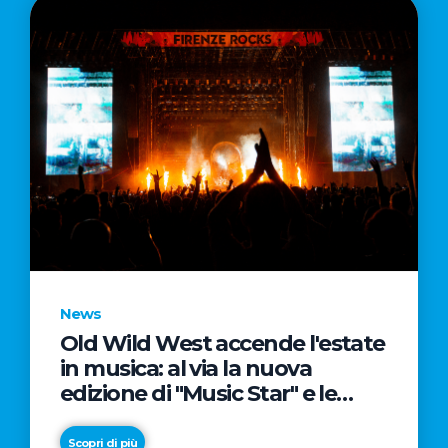
News
Old Wild West accende l'estate
in musica: al via la nuova
edizione di "Music Star" e le
prestigiose partnership con
Radio Italia e Live Nation
Scopri di più