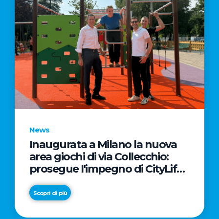
News
Inaugurata a Milano la nuova
area giochi di via Collecchio:
prosegue l'impegno di CityLife
e SmartCityLife per gli spazi
pubblici del Municipio 8
Scopri di più