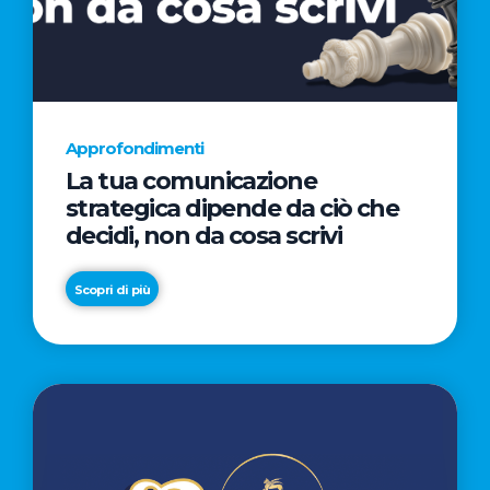
AL
CINEMA
NELLA
CAMPAGNA
DIRETTA
Approfondimenti
DAL
La tua comunicazione
REGISTA
strategica dipende da ciò che
PREMIO
decidi, non da cosa scrivi
OSCAR®
TAIKA
Scopri di più
WAITITI