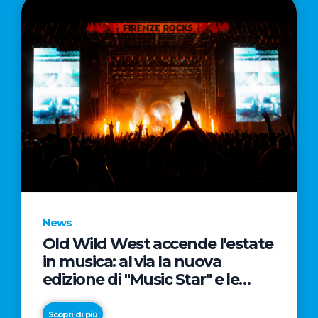
News
Old Wild West accende l'estate
in musica: al via la nuova
edizione di "Music Star" e le
prestigiose partnership con
Radio Italia e Live Nation
Scopri di più