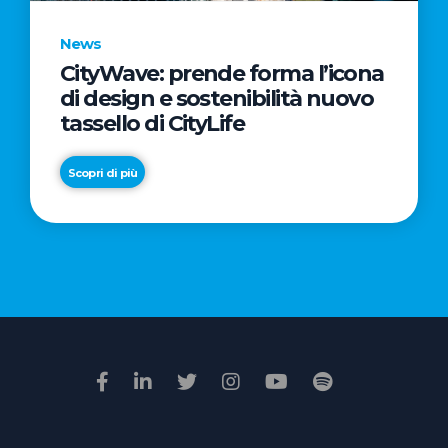
News
CityWave: prende forma l’icona
News
di design e sostenibilità nuovo
Premio
tassello di CityLife
Film
Impresa
Scopri di più
2026:
“Passione
Scopri di più
di
famiglia”
vince
il
voto
della
giuria
popolare
online