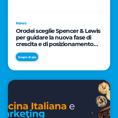
parole
chiave
News
Orodei sceglie Spencer & Lewis
per guidare la nuova fase di
crescita e di posizionamento
del brand
Scopri di più