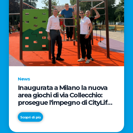
News
Inaugurata a Milano la nuova
area giochi di via Collecchio:
prosegue l'impegno di CityLife
e SmartCityLife per gli spazi
pubblici del Municipio 8
Scopri di più