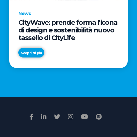
News
CityWave: prende forma l’icona
News
di design e sostenibilità nuovo
Premio
tassello di CityLife
Film
Impresa
Scopri di più
2026:
“Passione
Scopri di più
di
famiglia”
vince
il
voto
della
giuria
popolare
online