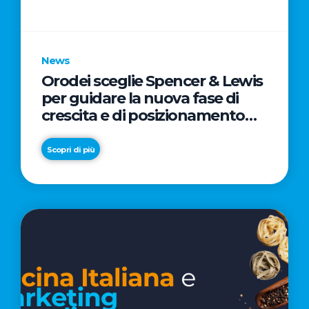
parole
chiave
News
Orodei sceglie Spencer & Lewis
per guidare la nuova fase di
crescita e di posizionamento
del brand
Scopri di più