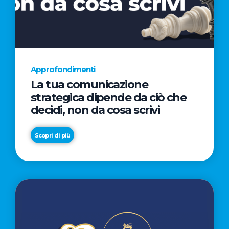
AL
CINEMA
NELLA
CAMPAGNA
DIRETTA
Approfondimenti
DAL
La tua comunicazione
REGISTA
strategica dipende da ciò che
PREMIO
decidi, non da cosa scrivi
OSCAR®
TAIKA
Scopri di più
WAITITI