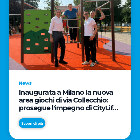
News
Inaugurata a Milano la nuova
area giochi di via Collecchio:
prosegue l'impegno di CityLife
e SmartCityLife per gli spazi
pubblici del Municipio 8
Scopri di più