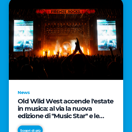
News
Old Wild West accende l'estate
in musica: al via la nuova
edizione di "Music Star" e le
prestigiose partnership con
Radio Italia e Live Nation
Scopri di più