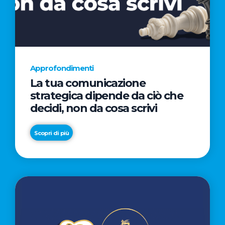
AL
CINEMA
NELLA
CAMPAGNA
DIRETTA
Approfondimenti
DAL
La tua comunicazione
REGISTA
strategica dipende da ciò che
PREMIO
decidi, non da cosa scrivi
OSCAR®
TAIKA
Scopri di più
WAITITI