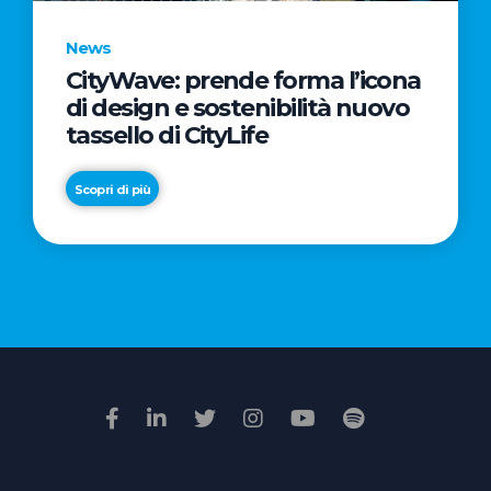
News
CityWave: prende forma l’icona
News
di design e sostenibilità nuovo
Premio
tassello di CityLife
Film
Impresa
Scopri di più
2026:
“Passione
Scopri di più
di
famiglia”
vince
il
voto
della
giuria
popolare
online