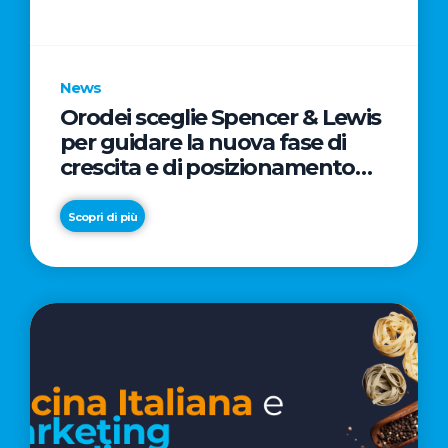
parole
chiave
News
Orodei sceglie Spencer & Lewis
per guidare la nuova fase di
crescita e di posizionamento
del brand
Scopri di più