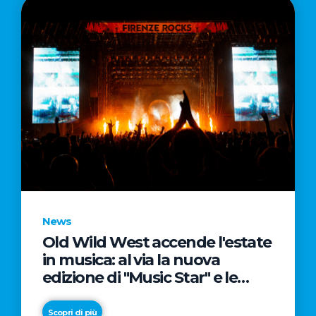
News
Old Wild West accende l'estate
in musica: al via la nuova
edizione di "Music Star" e le
prestigiose partnership con
Radio Italia e Live Nation
Scopri di più