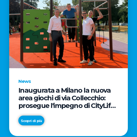
News
Inaugurata a Milano la nuova
area giochi di via Collecchio:
prosegue l'impegno di CityLife
e SmartCityLife per gli spazi
pubblici del Municipio 8
Scopri di più