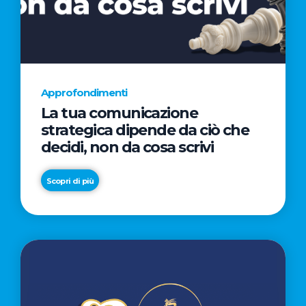
AL
CINEMA
NELLA
CAMPAGNA
DIRETTA
Approfondimenti
DAL
La tua comunicazione
REGISTA
strategica dipende da ciò che
PREMIO
decidi, non da cosa scrivi
OSCAR®
TAIKA
Scopri di più
WAITITI