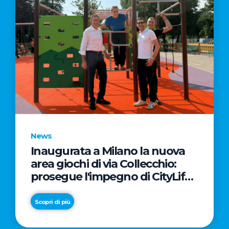
News
Inaugurata a Milano la nuova
area giochi di via Collecchio:
prosegue l'impegno di CityLife
e SmartCityLife per gli spazi
pubblici del Municipio 8
Scopri di più