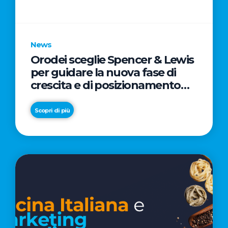
parole
chiave
News
Orodei sceglie Spencer & Lewis
per guidare la nuova fase di
crescita e di posizionamento
del brand
Scopri di più