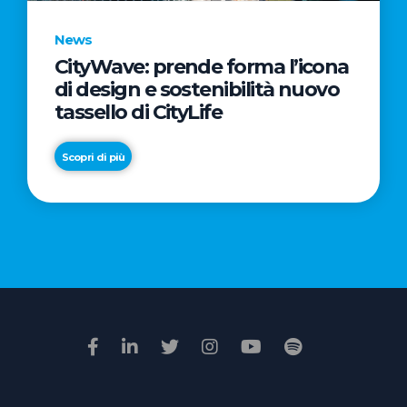
News
CityWave: prende forma l’icona
News
di design e sostenibilità nuovo
Premio
tassello di CityLife
Film
Impresa
Scopri di più
2026:
“Passione
Scopri di più
di
famiglia”
vince
il
voto
della
giuria
popolare
online