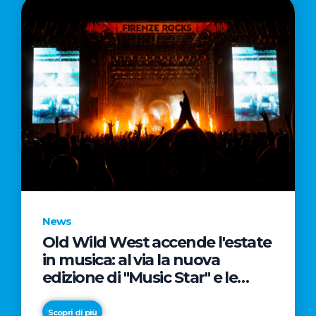
News
Old Wild West accende l'estate
in musica: al via la nuova
edizione di "Music Star" e le
prestigiose partnership con
Radio Italia e Live Nation
Scopri di più