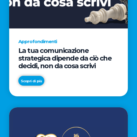
AL
CINEMA
NELLA
CAMPAGNA
DIRETTA
Approfondimenti
DAL
La tua comunicazione
REGISTA
strategica dipende da ciò che
PREMIO
decidi, non da cosa scrivi
OSCAR®
TAIKA
Scopri di più
WAITITI