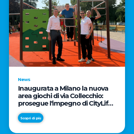
News
Inaugurata a Milano la nuova
area giochi di via Collecchio:
prosegue l'impegno di CityLife
e SmartCityLife per gli spazi
pubblici del Municipio 8
Scopri di più