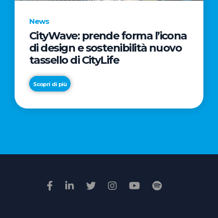
News
CityWave: prende forma l’icona
News
di design e sostenibilità nuovo
Premio
tassello di CityLife
Film
Impresa
Scopri di più
2026:
“Passione
Scopri di più
di
famiglia”
vince
il
voto
della
giuria
popolare
online