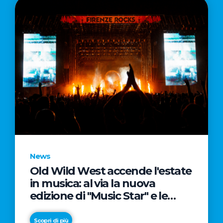
News
Old Wild West accende l'estate
in musica: al via la nuova
edizione di "Music Star" e le
prestigiose partnership con
Radio Italia e Live Nation
Scopri di più