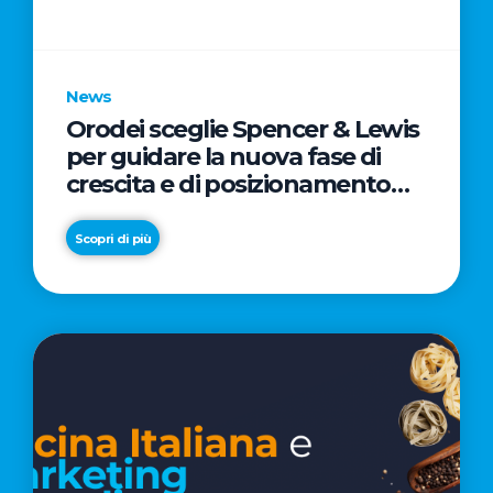
parole
chiave
News
Orodei sceglie Spencer & Lewis
per guidare la nuova fase di
crescita e di posizionamento
del brand
Scopri di più