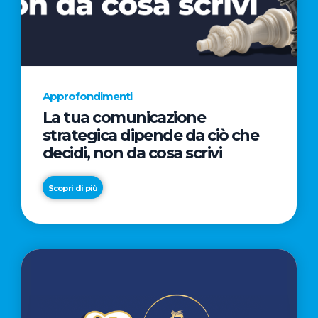
AL
CINEMA
NELLA
CAMPAGNA
DIRETTA
Approfondimenti
DAL
La tua comunicazione
REGISTA
strategica dipende da ciò che
PREMIO
decidi, non da cosa scrivi
OSCAR®
TAIKA
Scopri di più
WAITITI