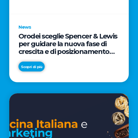
parole
chiave
News
Orodei sceglie Spencer & Lewis
per guidare la nuova fase di
crescita e di posizionamento
del brand
Scopri di più