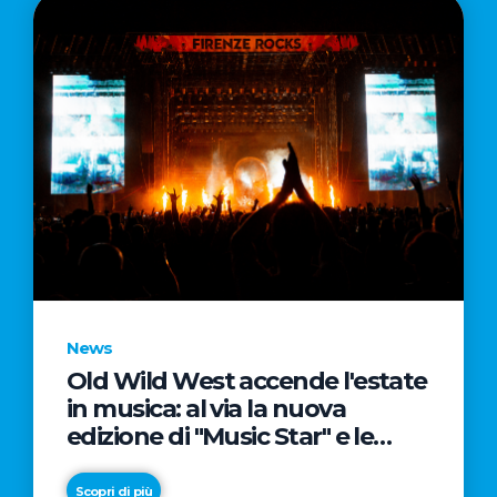
News
Old Wild West accende l'estate
in musica: al via la nuova
edizione di "Music Star" e le
prestigiose partnership con
Radio Italia e Live Nation
Scopri di più