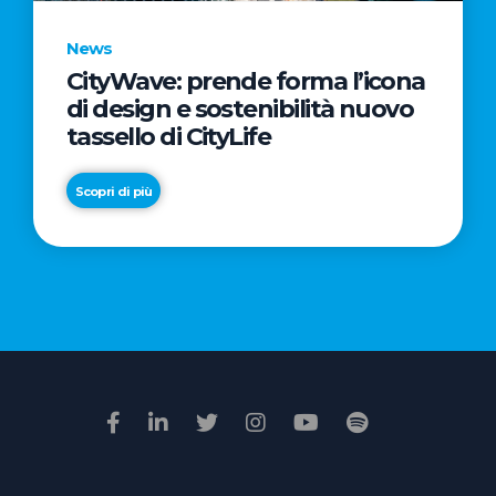
News
CityWave: prende forma l’icona
News
di design e sostenibilità nuovo
Premio
tassello di CityLife
Film
Impresa
Scopri di più
2026:
“Passione
Scopri di più
di
famiglia”
vince
il
voto
della
giuria
popolare
online