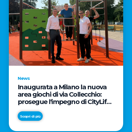
News
Inaugurata a Milano la nuova
area giochi di via Collecchio:
prosegue l'impegno di CityLife
e SmartCityLife per gli spazi
pubblici del Municipio 8
Scopri di più