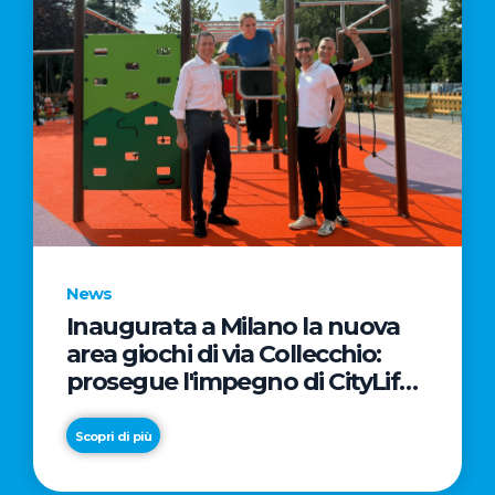
News
Inaugurata a Milano la nuova
area giochi di via Collecchio:
prosegue l'impegno di CityLife
e SmartCityLife per gli spazi
pubblici del Municipio 8
Scopri di più