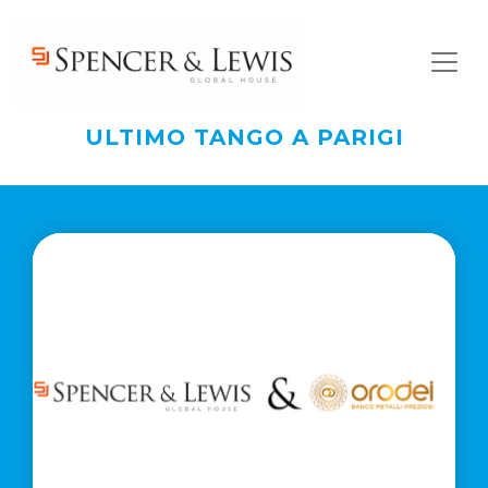
Skip to main content
L'era
della
Generative
Engine
Optimization:
ULTIMO TANGO A PARIGI
Scopri di più
farsi
trovare
dall'Intelligenza
Artificiale
è
una
questione
di
Governance
e
non
di