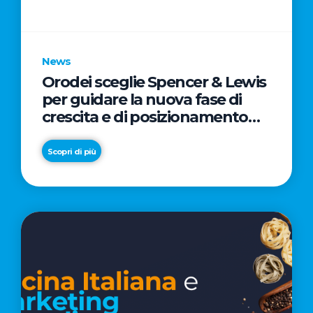
parole
chiave
News
Orodei sceglie Spencer & Lewis
per guidare la nuova fase di
crescita e di posizionamento
del brand
Scopri di più