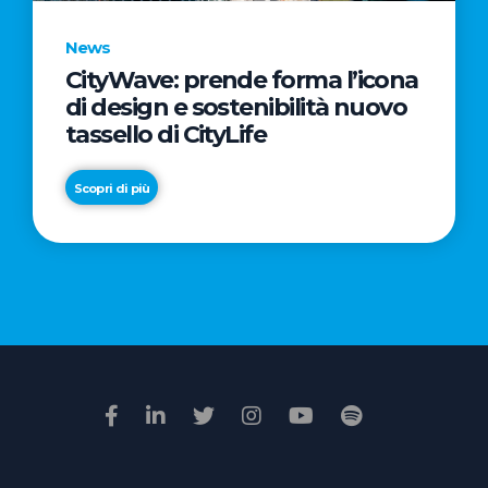
News
CityWave: prende forma l’icona
News
di design e sostenibilità nuovo
Premio
tassello di CityLife
Film
Impresa
Scopri di più
2026:
“Passione
Scopri di più
di
famiglia”
vince
il
voto
della
giuria
popolare
online