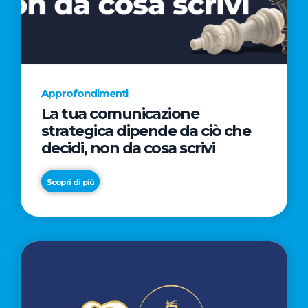
AL
CINEMA
NELLA
CAMPAGNA
DIRETTA
Approfondimenti
DAL
La tua comunicazione
REGISTA
strategica dipende da ciò che
PREMIO
decidi, non da cosa scrivi
OSCAR®
TAIKA
Scopri di più
WAITITI