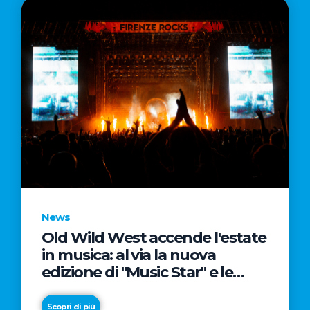
News
Old Wild West accende l'estate
in musica: al via la nuova
edizione di "Music Star" e le
prestigiose partnership con
Radio Italia e Live Nation
Scopri di più