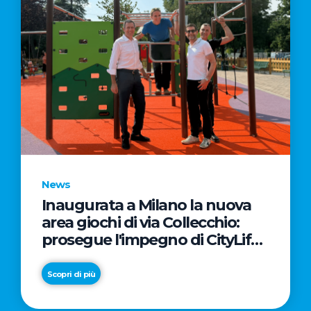
News
Inaugurata a Milano la nuova
area giochi di via Collecchio:
prosegue l'impegno di CityLife
e SmartCityLife per gli spazi
pubblici del Municipio 8
Scopri di più