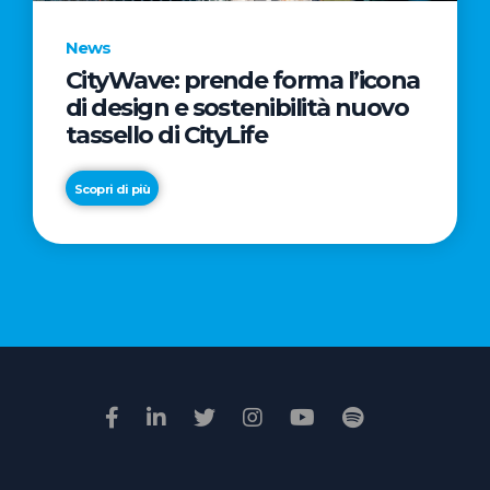
News
CityWave: prende forma l’icona
News
di design e sostenibilità nuovo
Premio
tassello di CityLife
Film
Impresa
Scopri di più
2026:
“Passione
Scopri di più
di
famiglia”
vince
il
voto
della
giuria
popolare
online