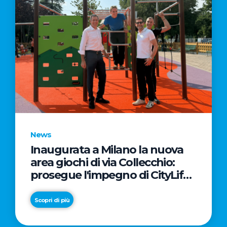
News
Inaugurata a Milano la nuova
area giochi di via Collecchio:
prosegue l'impegno di CityLife
e SmartCityLife per gli spazi
pubblici del Municipio 8
Scopri di più