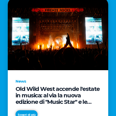
News
Old Wild West accende l'estate
in musica: al via la nuova
edizione di "Music Star" e le
prestigiose partnership con
Radio Italia e Live Nation
Scopri di più