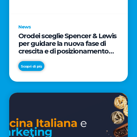
parole
chiave
News
Orodei sceglie Spencer & Lewis
per guidare la nuova fase di
crescita e di posizionamento
del brand
Scopri di più