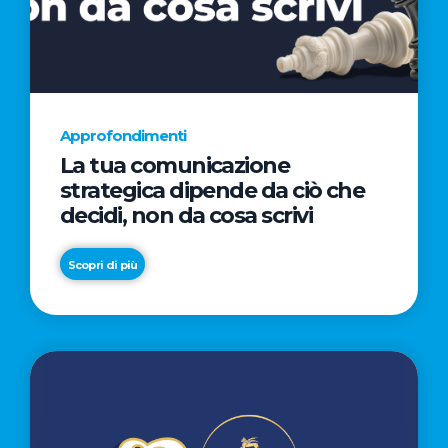
AL
CINEMA
NELLA
CAMPAGNA
DIRETTA
Approfondimenti
DAL
La tua comunicazione
REGISTA
strategica dipende da ciò che
PREMIO
decidi, non da cosa scrivi
OSCAR®
TAIKA
Scopri di più
WAITITI