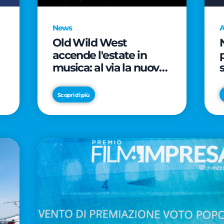
News
A
Old Wild West
accende l'estate in
musica: al via la nuova
edizione di "Music Star"
e le prestigiose
Scopri di più
partnership con Radio
Italia e Live Nation