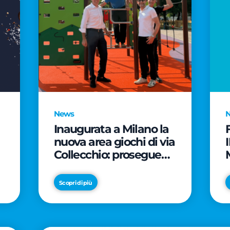
News
Inaugurata a Milano la
nuova area giochi di via
Collecchio: prosegue
l'impegno di CityLife e
e
SmartCityLife per gli
Scopri di più
spazi pubblici del
Municipio 8