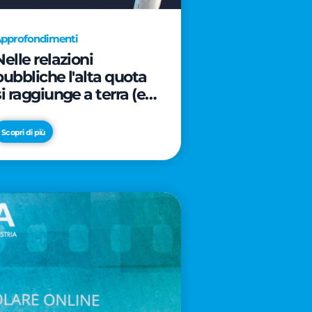
pprofondimenti
Nelle relazioni
pubbliche l'alta quota
si raggiunge a terra (e
davanti ad un caffè)
Scopri di più