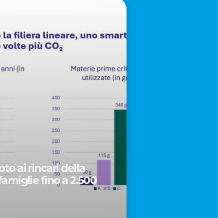
to ai rincari della
famiglie fino a 2.500