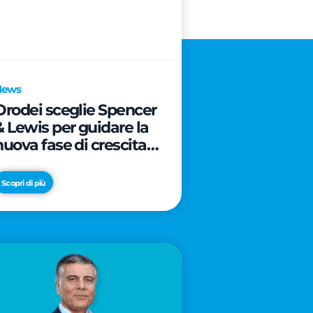
News
Orodei sceglie Spencer
& Lewis per guidare la
nuova fase di crescita e
di posizionamento del
brand
Scopri di più