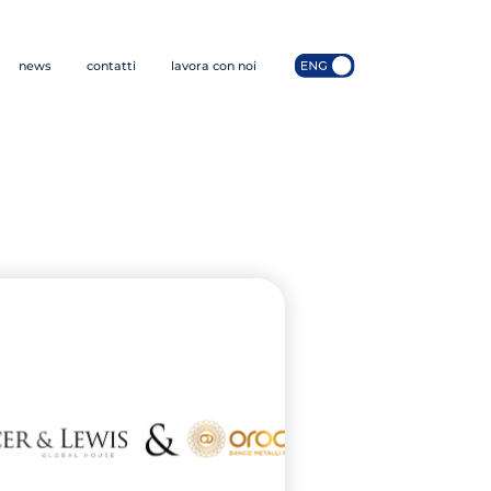
news
contatti
lavora con noi