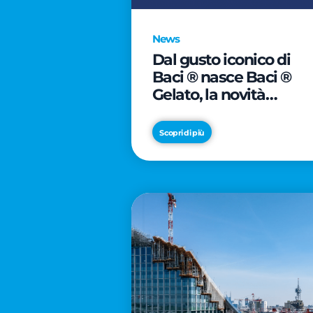
News
Dal gusto iconico di
Baci ® nasce Baci ®
Gelato, la novità
firmata Froneri
Scopri di più