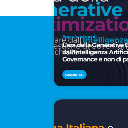
Approfondimenti
L'era della Generative 
dall'Intelligenza Artifi
Governance e non di p
Scopri di più