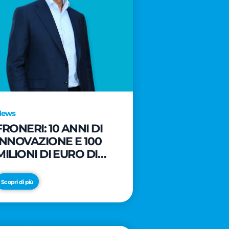
News
FRONERI: 10 ANNI DI
INNOVAZIONE E 100
MILIONI DI EURO DI
NUOVI INVESTIMENTI
PER LO SVILUPPO DEL
Scopri di più
MERCATO ITALIANO
DEL GELATO