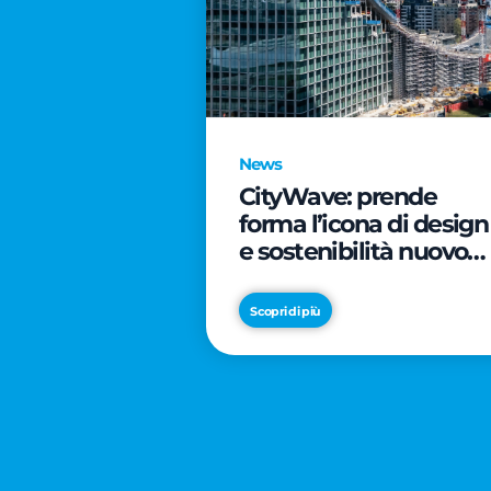
News
CityWave: prende
forma l’icona di design
e sostenibilità nuovo
tassello di CityLife
Scopri di più