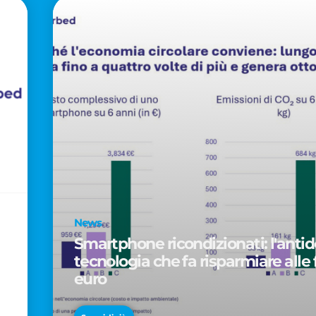
News
Smartphone ricondizionati: l'antido
tecnologia che fa risparmiare alle 
euro