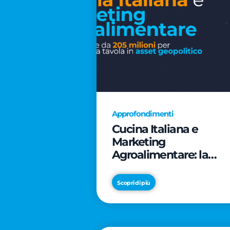
Approfondimenti
Cucina Italiana e
Marketing
Agroalimentare: la
rivoluzione da 205
milioni per trasformar
Scopri di più
la tavola in asset
geopolitico