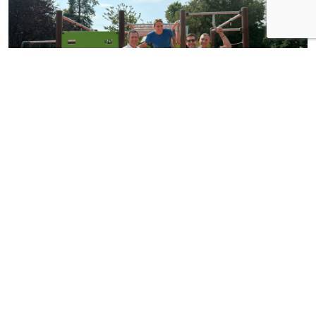
News
Inaugurata a Milano la nuova area giochi
di via Collecchio: prosegue l'impegno di
CityLife e SmartCityLife per gli spazi
pubblici del Municipio 8