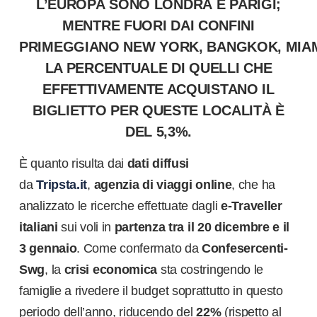
L’
EUROPA
SONO
LONDRA
E
PARIGI
;
MENTRE FUORI DAI CONFINI
PRIMEGGIANO
NEW YORK
,
BANGKOK
,
MIA
LA PERCENTUALE DI QUELLI
CHE
EFFETTIVAMENTE ACQUISTANO IL
BIGLIETTO
PER QUESTE LOCALITÀ È
DEL
5,3%
.
È quanto risulta dai
dati diffusi
da
Tripsta.it
,
agenzia di viaggi online
, che ha
analizzato le ricerche effettuate dagli
e-Traveller
italiani
sui voli in
partenza
tra il 20 dicembre e il
3 gennaio
. Come confermato da
Confesercenti-
Swg
, la
crisi economica
sta costringendo le
famiglie a rivedere il budget soprattutto in questo
periodo dell’anno, riducendo del
22%
(rispetto al