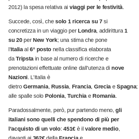
2012) la spesa relativa ai
viaggi per le festività
.
Succede, così, che
solo 1 ricerca su 7
si
concretizza in un viaggio per
Londra
, addirittura
1
su 20
per
New York
; una stima che pone
l’
Italia
al
6° posto
nella classifica elaborata
da
Tripsta
in base al numero di ricerche e
prenotazioni effettuate online dall’utenza di
nove
Nazioni
. L’Italia è
dietro
Germania
,
Russia
,
Francia
,
Grecia
e
Spagna
;
alle spalle solo
Polonia
,
Turchia
e
Romania
.
Paradossalmente, però, pur partendo meno,
gli
italiani sono quelli che spendono di più per
l’acquisto di un volo
:
451€
è il
valore medio
,
davanti ai
362€
della
Francia
e