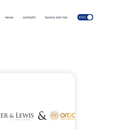
news
contatti
lavora con noi