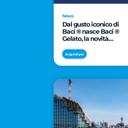
News
Dal gusto iconico di
Baci ® nasce Baci ®
Gelato, la novità
firmata Froneri
Scopri di più