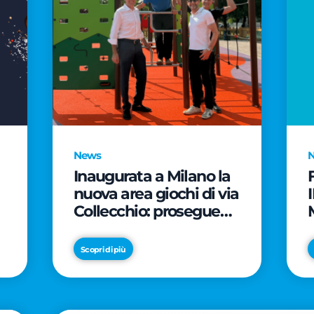
News
Inaugurata a Milano la
nuova area giochi di via
Collecchio: prosegue
l'impegno di CityLife e
e
SmartCityLife per gli
Scopri di più
spazi pubblici del
Municipio 8