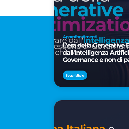
Approfondimenti
L'era della Generative 
dall'Intelligenza Artifi
Governance e non di p
Scopri di più