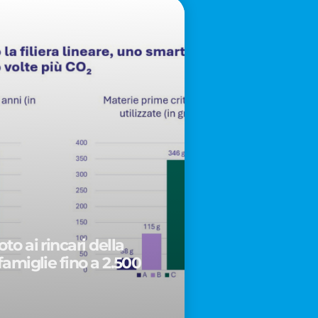
to ai rincari della
famiglie fino a 2.500