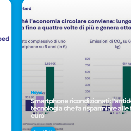
News
Smartphone ricondizionati: l'antido
tecnologia che fa risparmiare alle 
euro