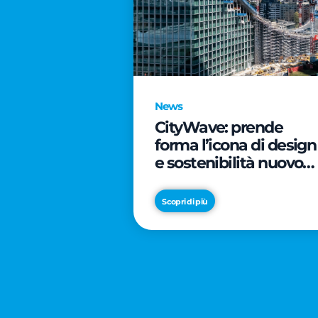
News
CityWave: prende
forma l’icona di design
e sostenibilità nuovo
tassello di CityLife
Scopri di più