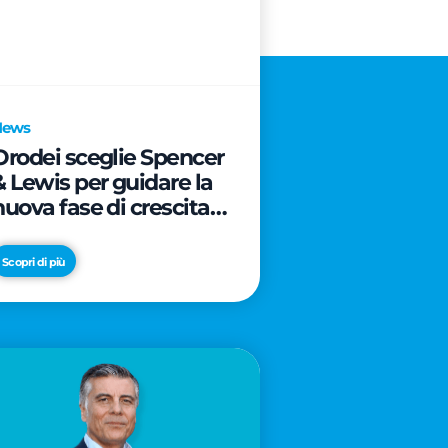
News
Orodei sceglie Spencer
& Lewis per guidare la
nuova fase di crescita e
di posizionamento del
brand
Scopri di più