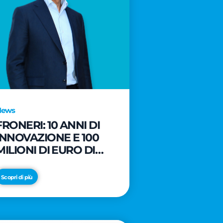
News
FRONERI: 10 ANNI DI
INNOVAZIONE E 100
MILIONI DI EURO DI
NUOVI INVESTIMENTI
PER LO SVILUPPO DEL
Scopri di più
MERCATO ITALIANO
DEL GELATO