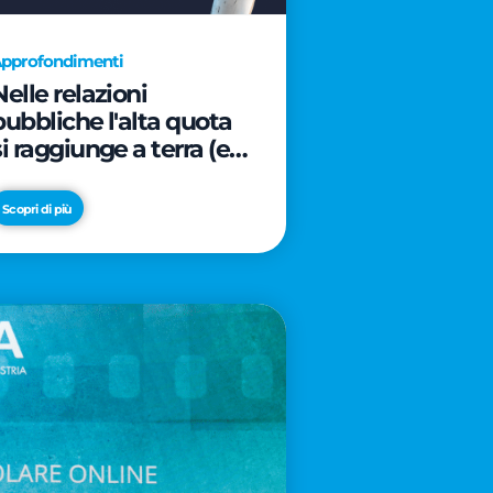
pprofondimenti
Nelle relazioni
pubbliche l'alta quota
si raggiunge a terra (e
davanti ad un caffè)
Scopri di più