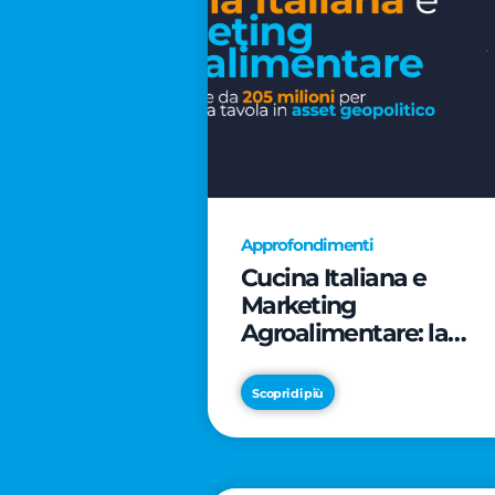
Approfondimenti
Cucina Italiana e
Marketing
Agroalimentare: la
rivoluzione da 205
milioni per trasformar
Scopri di più
la tavola in asset
geopolitico