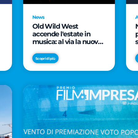
News
A
Old Wild West
accende l'estate in
musica: al via la nuova
edizione di "Music Star"
e le prestigiose
Scopri di più
partnership con Radio
Italia e Live Nation