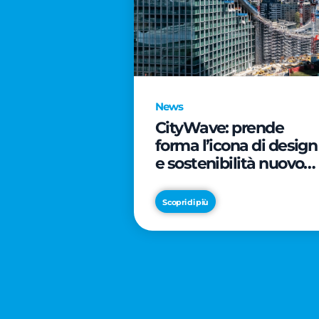
News
CityWave: prende
forma l’icona di design
e sostenibilità nuovo
tassello di CityLife
Scopri di più