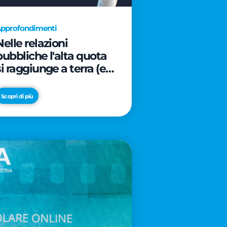
pprofondimenti
Nelle relazioni
pubbliche l'alta quota
si raggiunge a terra (e
davanti ad un caffè)
Scopri di più