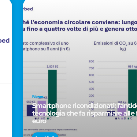
News
Smartphone ricondizionati: l'antido
tecnologia che fa risparmiare alle 
euro