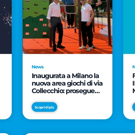
News
Inaugurata a Milano la
nuova area giochi di via
Collecchio: prosegue
l'impegno di CityLife e
e
SmartCityLife per gli
Scopri di più
spazi pubblici del
Municipio 8