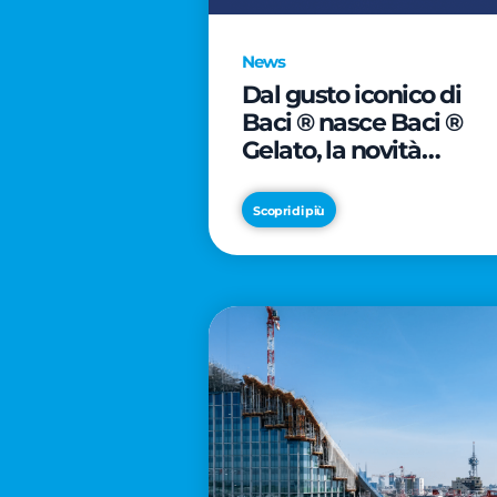
News
Dal gusto iconico di
Baci ® nasce Baci ®
Gelato, la novità
firmata Froneri
Scopri di più