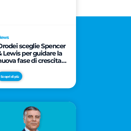
News
Orodei sceglie Spencer
& Lewis per guidare la
nuova fase di crescita e
di posizionamento del
brand
Scopri di più