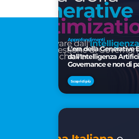
Approfondimenti
L'era della Generative 
dall'Intelligenza Artifi
Governance e non di p
Scopri di più