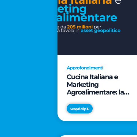
Approfondimenti
Cucina Italiana e
Marketing
Agroalimentare: la
rivoluzione da 205
milioni per trasformar
Scopri di più
la tavola in asset
geopolitico