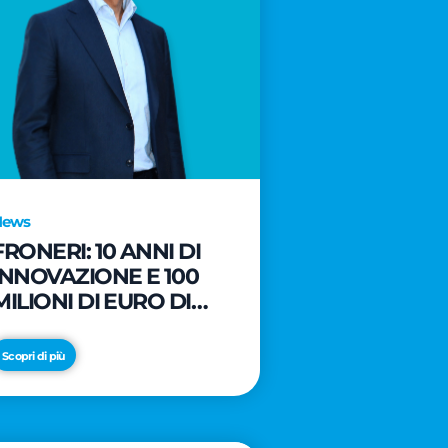
News
FRONERI: 10 ANNI DI
INNOVAZIONE E 100
MILIONI DI EURO DI
NUOVI INVESTIMENTI
PER LO SVILUPPO DEL
Scopri di più
MERCATO ITALIANO
DEL GELATO