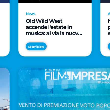
News
A
Old Wild West
accende l'estate in
musica: al via la nuova
edizione di "Music Star"
e le prestigiose
Scopri di più
partnership con Radio
Italia e Live Nation