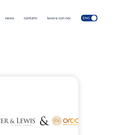
news
contatti
lavora con noi