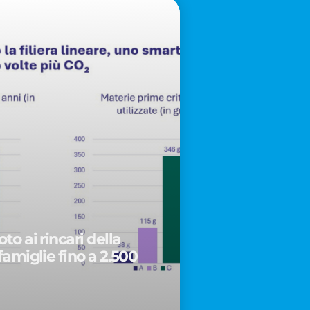
to ai rincari della
famiglie fino a 2.500