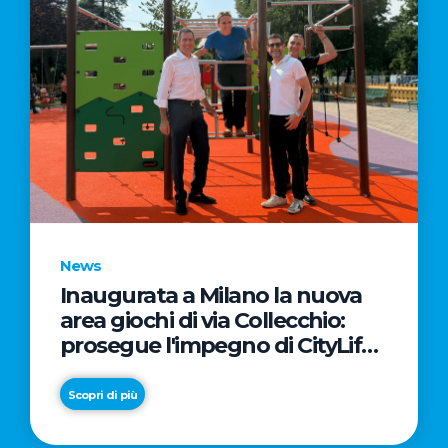
News
Inaugurata a Milano la nuova
area giochi di via Collecchio:
prosegue l'impegno di CityLife
e SmartCityLife per gli spazi
pubblici del Municipio 8
Scopri di più