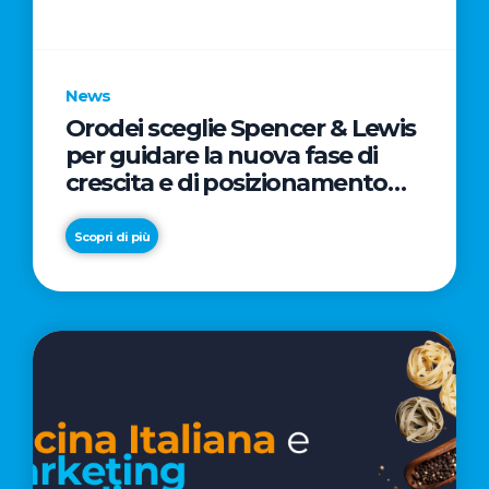
parole
chiave
News
Orodei sceglie Spencer & Lewis
per guidare la nuova fase di
crescita e di posizionamento
del brand
Scopri di più