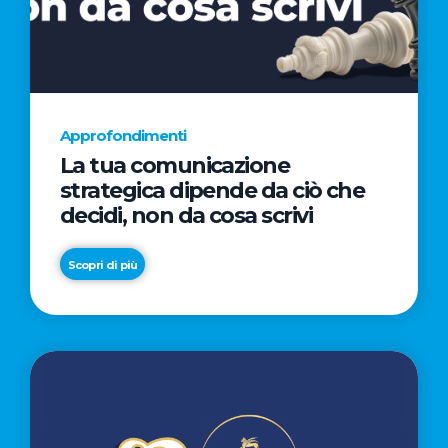
AL
CINEMA
NELLA
CAMPAGNA
DIRETTA
Approfondimenti
DAL
La tua comunicazione
REGISTA
strategica dipende da ciò che
PREMIO
decidi, non da cosa scrivi
OSCAR®
TAIKA
Scopri di più
WAITITI