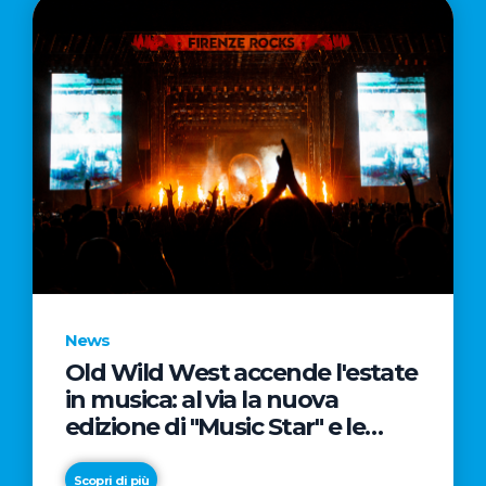
News
Old Wild West accende l'estate
in musica: al via la nuova
edizione di "Music Star" e le
prestigiose partnership con
Radio Italia e Live Nation
Scopri di più