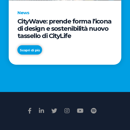
News
CityWave: prende forma l’icona
News
di design e sostenibilità nuovo
Premio
tassello di CityLife
Film
Impresa
Scopri di più
2026:
“Passione
Scopri di più
di
famiglia”
vince
il
voto
della
giuria
popolare
online