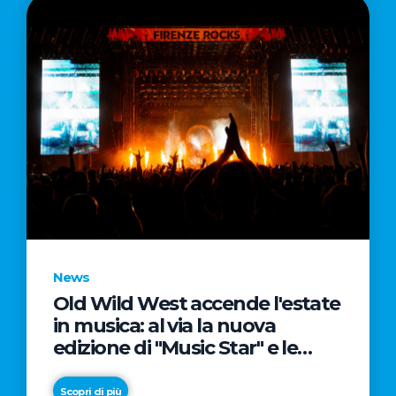
News
Old Wild West accende l'estate
in musica: al via la nuova
edizione di "Music Star" e le
prestigiose partnership con
Radio Italia e Live Nation
Scopri di più