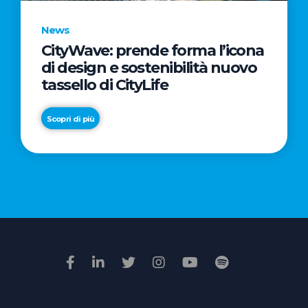
News
CityWave: prende forma l’icona
News
di design e sostenibilità nuovo
Premio
tassello di CityLife
Film
Impresa
Scopri di più
2026:
“Passione
Scopri di più
di
famiglia”
vince
il
voto
della
giuria
popolare
online