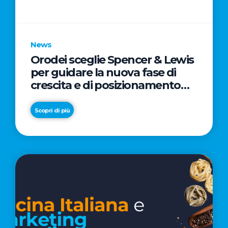
parole
chiave
News
Orodei sceglie Spencer & Lewis
per guidare la nuova fase di
crescita e di posizionamento
del brand
Scopri di più