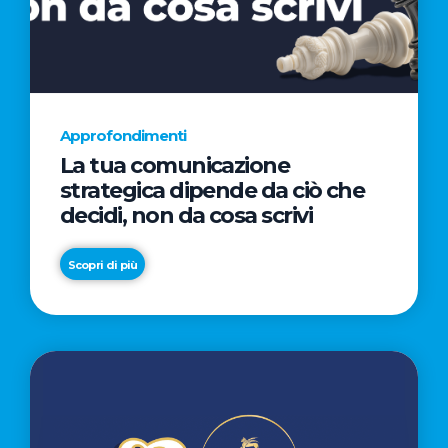
AL
CINEMA
NELLA
CAMPAGNA
DIRETTA
Approfondimenti
DAL
La tua comunicazione
REGISTA
strategica dipende da ciò che
PREMIO
decidi, non da cosa scrivi
OSCAR®
TAIKA
Scopri di più
WAITITI