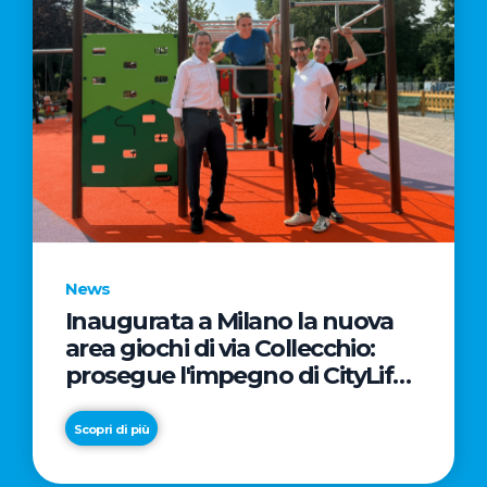
News
Inaugurata a Milano la nuova
area giochi di via Collecchio:
prosegue l'impegno di CityLife
e SmartCityLife per gli spazi
pubblici del Municipio 8
Scopri di più