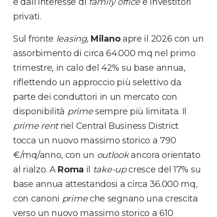
e dall’interesse di
family office
e investitori
privati.
Sul fronte
leasing
,
Milano
apre il 2026 con un
assorbimento di circa 64.000 mq nel primo
trimestre, in calo del 42% su base annua,
riflettendo un approccio più selettivo da
parte dei conduttori in un mercato con
disponibilità
prime
sempre più limitata. Il
prime rent
nel Central Business District
tocca un nuovo massimo storico a 790
€/mq/anno, con un
outlook
ancora orientato
al rialzo. A
Roma
il
take-up
cresce del 17% su
base annua attestandosi a circa 36.000 mq,
con canoni
prime
che segnano una crescita
verso un nuovo massimo storico a 610