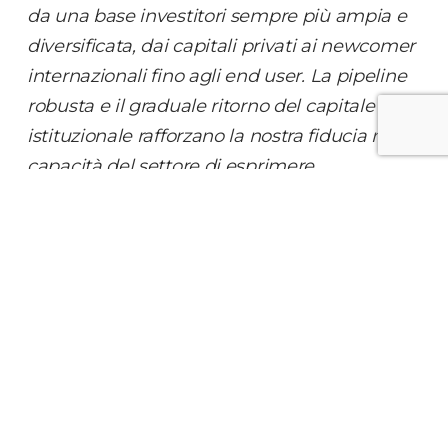
da una base investitori sempre più ampia e
diversificata, dai capitali privati ai newcomer
internazionali fino agli end user. La pipeline
robusta e il graduale ritorno del capitale
istituzionale rafforzano la nostra fiducia nella
capacità del settore di esprimere
performance positive nel corso dell’anno
”.
Fabio Mantegazza
, Head of Leasing Italy di
CBRE, aggiunge: “
Il mercato del leasing in
Italia è diventato più maturo, selettivo ed
esigente, e nel primo trimestre del 2026
questa tendenza si consolida ulteriormente.
La domanda di spazi di qualità in location
prime resta sostenuta, i canoni continuano a