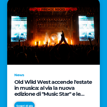
News
Old Wild West accende l'estate
in musica: al via la nuova
edizione di "Music Star" e le
prestigiose partnership con
Radio Italia e Live Nation
Scopri di più