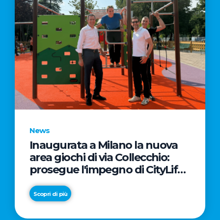
News
Inaugurata a Milano la nuova
area giochi di via Collecchio:
prosegue l'impegno di CityLife
e SmartCityLife per gli spazi
pubblici del Municipio 8
Scopri di più