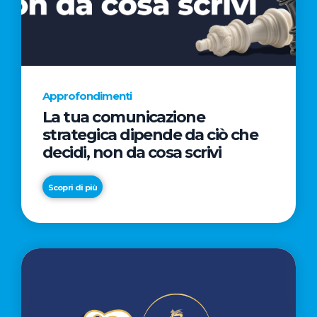
AL
CINEMA
NELLA
CAMPAGNA
DIRETTA
Approfondimenti
DAL
La tua comunicazione
REGISTA
strategica dipende da ciò che
PREMIO
decidi, non da cosa scrivi
OSCAR®
TAIKA
Scopri di più
WAITITI