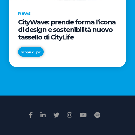
News
CityWave: prende forma l’icona
News
di design e sostenibilità nuovo
Premio
tassello di CityLife
Film
Impresa
Scopri di più
2026:
“Passione
Scopri di più
di
famiglia”
vince
il
voto
della
giuria
popolare
online