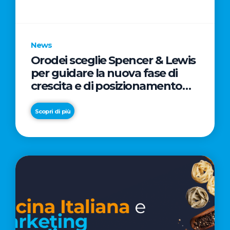
parole
chiave
News
Orodei sceglie Spencer & Lewis
per guidare la nuova fase di
crescita e di posizionamento
del brand
Scopri di più