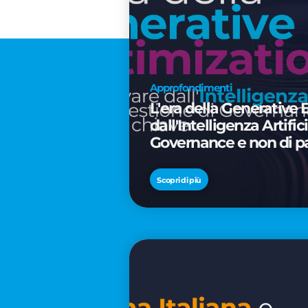
Approfondimenti
L'era della Generative 
dall'Intelligenza Artifi
Governance e non di p
Scopri di più