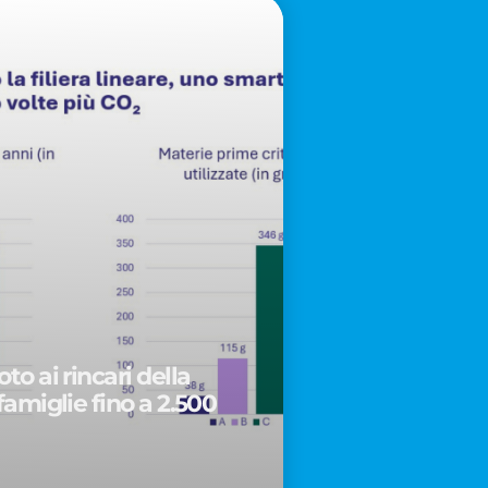
to ai rincari della
famiglie fino a 2.500