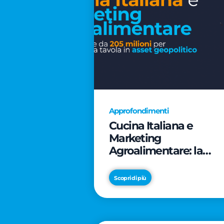
Approfondimenti
Cucina Italiana e
Marketing
Agroalimentare: la
rivoluzione da 205
milioni per trasformar
Scopri di più
la tavola in asset
geopolitico