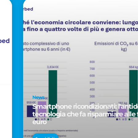
News
Smartphone ricondizionati: l'antido
tecnologia che fa risparmiare alle 
euro