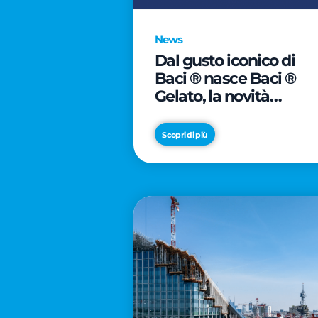
News
Dal gusto iconico di
Baci ® nasce Baci ®
Gelato, la novità
firmata Froneri
Scopri di più