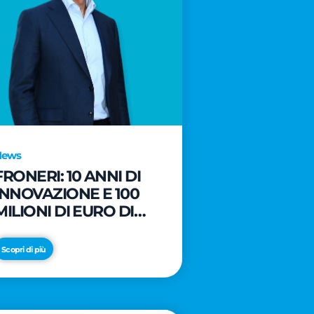
News
FRONERI: 10 ANNI DI
INNOVAZIONE E 100
MILIONI DI EURO DI
NUOVI INVESTIMENTI
PER LO SVILUPPO DEL
Scopri di più
MERCATO ITALIANO
DEL GELATO