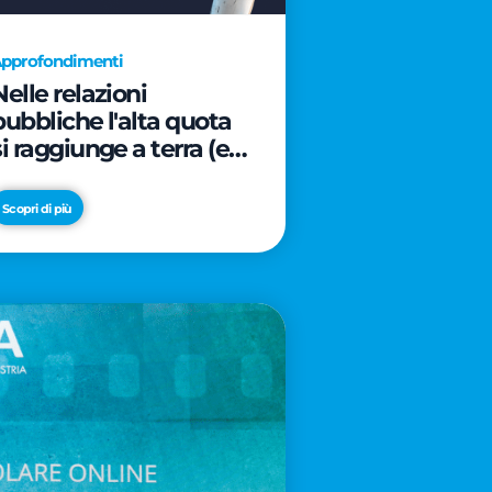
pprofondimenti
Nelle relazioni
pubbliche l'alta quota
si raggiunge a terra (e
davanti ad un caffè)
Scopri di più