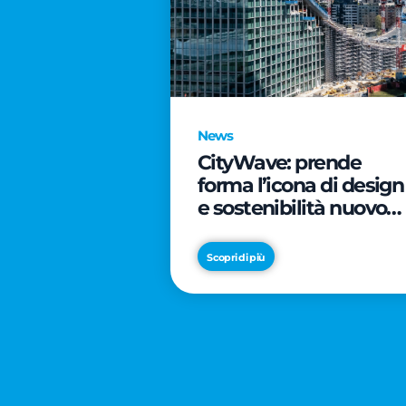
News
CityWave: prende
forma l’icona di design
e sostenibilità nuovo
tassello di CityLife
Scopri di più