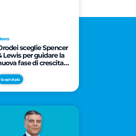
News
Orodei sceglie Spencer
& Lewis per guidare la
nuova fase di crescita e
di posizionamento del
brand
Scopri di più