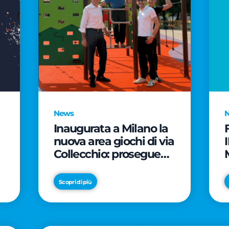
News
Inaugurata a Milano la
nuova area giochi di via
Collecchio: prosegue
l'impegno di CityLife e
e
SmartCityLife per gli
Scopri di più
spazi pubblici del
Municipio 8