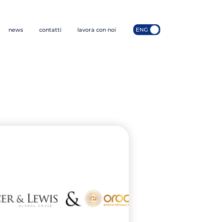
news
contatti
lavora con noi