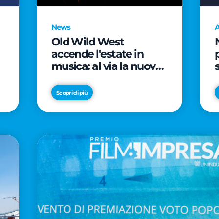
News
A
Old Wild West
accende l'estate in
musica: al via la nuova
edizione di "Music Star"
e le prestigiose
Scopri di più
partnership con Radio
Italia e Live Nation