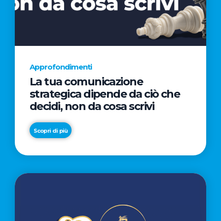
AL
CINEMA
NELLA
CAMPAGNA
DIRETTA
Approfondimenti
DAL
La tua comunicazione
REGISTA
strategica dipende da ciò che
PREMIO
decidi, non da cosa scrivi
OSCAR®
TAIKA
Scopri di più
WAITITI