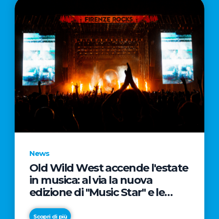
News
Old Wild West accende l'estate
in musica: al via la nuova
edizione di "Music Star" e le
prestigiose partnership con
Radio Italia e Live Nation
Scopri di più