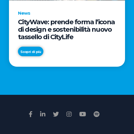
News
CityWave: prende forma l’icona
News
di design e sostenibilità nuovo
Premio
tassello di CityLife
Film
Impresa
Scopri di più
2026:
“Passione
Scopri di più
di
famiglia”
vince
il
voto
della
giuria
popolare
online