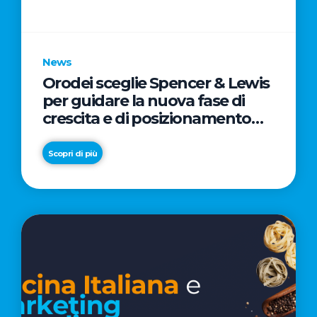
parole
chiave
News
Orodei sceglie Spencer & Lewis
per guidare la nuova fase di
crescita e di posizionamento
del brand
Scopri di più