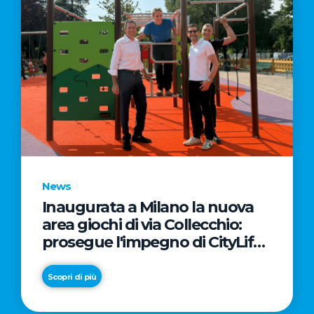
News
Inaugurata a Milano la nuova
area giochi di via Collecchio:
prosegue l'impegno di CityLife
e SmartCityLife per gli spazi
pubblici del Municipio 8
Scopri di più