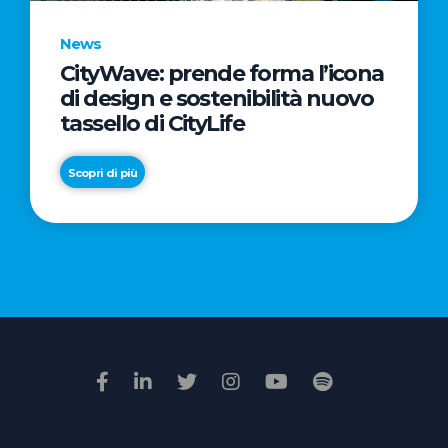
News
CityWave: prende forma l’icona
News
di design e sostenibilità nuovo
Premio
tassello di CityLife
Film
Impresa
Scopri di più
2026:
“Passione
Scopri di più
di
famiglia”
vince
il
voto
della
giuria
popolare
online