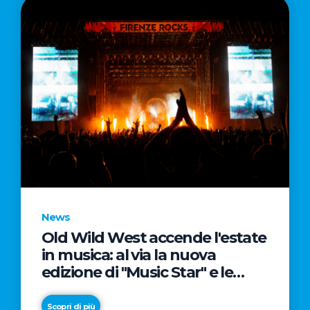
News
Old Wild West accende l'estate
in musica: al via la nuova
edizione di "Music Star" e le
prestigiose partnership con
Radio Italia e Live Nation
Scopri di più