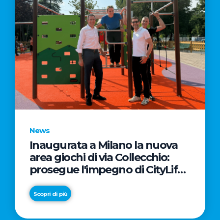
News
Inaugurata a Milano la nuova
area giochi di via Collecchio:
prosegue l'impegno di CityLife
e SmartCityLife per gli spazi
pubblici del Municipio 8
Scopri di più