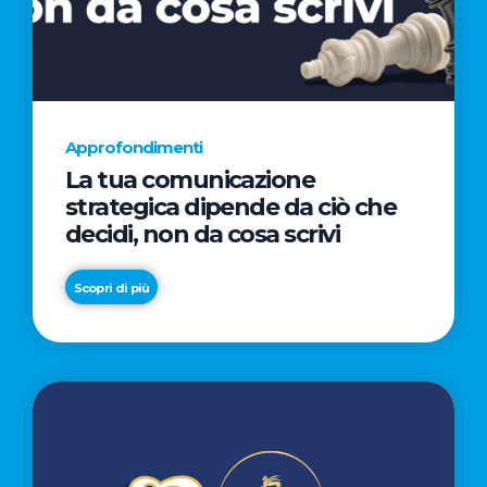
AL
CINEMA
NELLA
CAMPAGNA
DIRETTA
Approfondimenti
DAL
La tua comunicazione
REGISTA
strategica dipende da ciò che
PREMIO
decidi, non da cosa scrivi
OSCAR®
TAIKA
Scopri di più
WAITITI