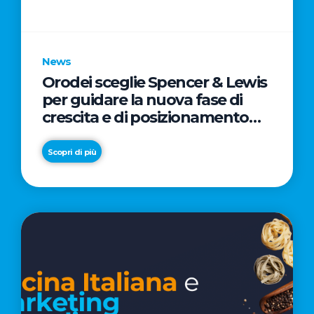
parole
chiave
News
Orodei sceglie Spencer & Lewis
per guidare la nuova fase di
crescita e di posizionamento
del brand
Scopri di più