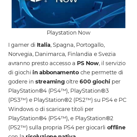
Playstation Now
I gamer di
Italia
, Spagna, Portogallo,
Norvegia, Danimarca, Finlandia e Svezia
avranno presto accesso a
PS Now
, il servizio
di giochi
in abbonamento
che permette di
godere in
streaming
oltre
600 giochi
per
PlayStation®4 (PS4™), PlayStation®3
(PS3™) e PlayStation®2 (PS2™) su PS4 e PC
Windows o di scaricare titoli per
PlayStation®4 (PS4™), e PlayStation®2
(PS2™) sulla propria PS4 per giocarli
offline
con la
risoluzione nativa
.