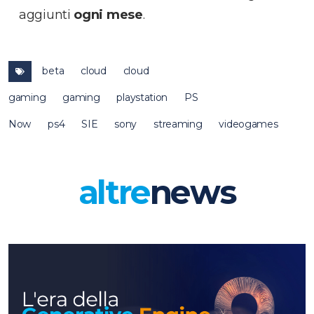
aggiunti
ogni mese
.
beta
cloud
cloud
gaming
gaming
playstation
PS
Now
ps4
SIE
sony
streaming
videogames
altre
news