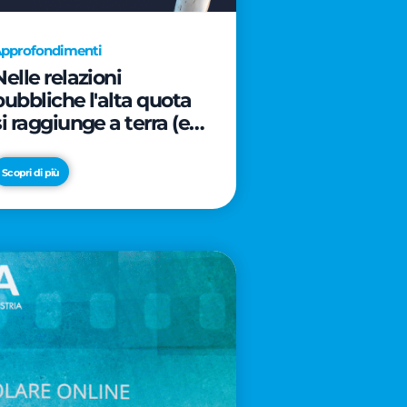
pprofondimenti
Nelle relazioni
pubbliche l'alta quota
si raggiunge a terra (e
davanti ad un caffè)
Scopri di più