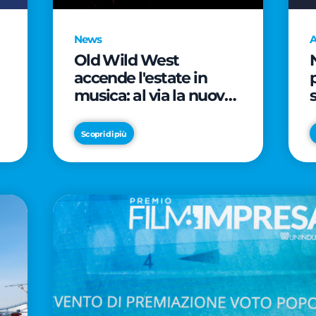
News
A
Old Wild West
accende l'estate in
musica: al via la nuova
edizione di "Music Star"
e le prestigiose
Scopri di più
partnership con Radio
Italia e Live Nation