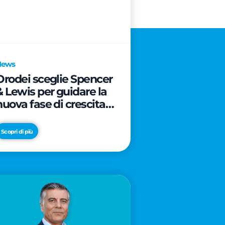
News
Orodei sceglie Spencer
& Lewis per guidare la
nuova fase di crescita e
di posizionamento del
brand
Scopri di più