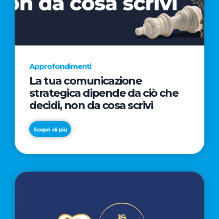
AL
CINEMA
NELLA
CAMPAGNA
DIRETTA
Approfondimenti
DAL
La tua comunicazione
REGISTA
strategica dipende da ciò che
PREMIO
decidi, non da cosa scrivi
OSCAR®
TAIKA
Scopri di più
WAITITI