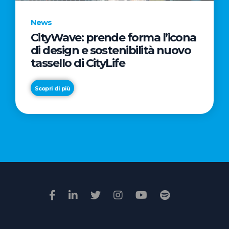
News
CityWave: prende forma l’icona
News
di design e sostenibilità nuovo
Premio
tassello di CityLife
Film
Impresa
Scopri di più
2026:
“Passione
Scopri di più
di
famiglia”
vince
il
voto
della
giuria
popolare
online