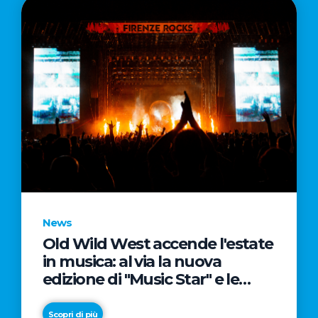
News
Old Wild West accende l'estate
in musica: al via la nuova
edizione di "Music Star" e le
prestigiose partnership con
Radio Italia e Live Nation
Scopri di più