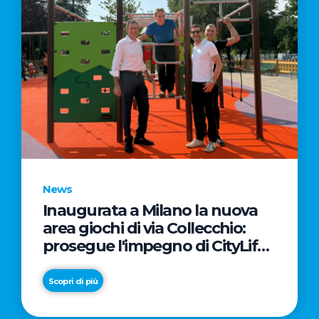
News
Inaugurata a Milano la nuova
area giochi di via Collecchio:
prosegue l'impegno di CityLife
e SmartCityLife per gli spazi
pubblici del Municipio 8
Scopri di più