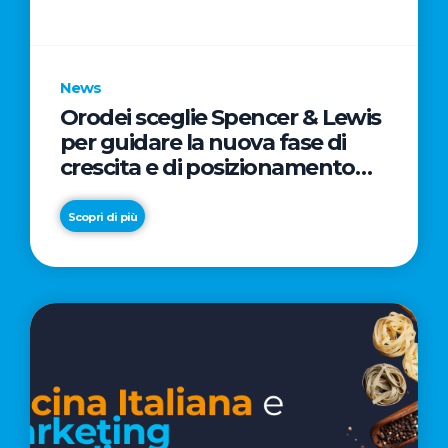
parole
chiave
News
Orodei sceglie Spencer & Lewis
per guidare la nuova fase di
crescita e di posizionamento
del brand
Scopri di più