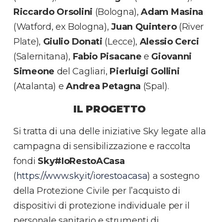
Riccardo
Orsolini
(Bologna),
Adam
Masina
(Watford, ex Bologna),
Juan
Quintero
(River
Plate),
Giulio
Donati
(Lecce),
Alessio
Cerci
(Salernitana),
Fabio
Pisacane
e
Giovanni
Simeone
del Cagliari,
Pierluigi
Gollini
(Atalanta) e
Andrea
Petagna
(Spal).
IL PROGETTO
Si tratta di una delle iniziative Sky legate alla
campagna di sensibilizzazione e raccolta
fondi
Sky#IoRestoACasa
(
https://www.sky.it/iorestoacasa
)
a sostegno
della Protezione Civile per l’acquisto di
dispositivi di protezione individuale per il
personale sanitario e strumenti di