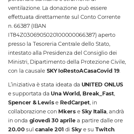
ventilazione. La donazione può essere
effettuata direttamente sul Conto Corrente
n. 66387 (IBAN
IT84Z0306905020100000066387) aperto
presso la Tesoreria Centrale dello Stato,
intestato alla Presidenza del Consiglio dei
Ministri, Dipartimento della Protezione Civile,
con la causale
SKY IoRestoACasaCovid 19
.
L’iniziativa è stata ideata da
UNITED ONLUS
e supportata da
Una World, Break_Fast
,
Spencer & Lewis
e
RedCarpet
, in
collaborazione con
Mkers
e
Sky Italia
, andrà
in onda
giovedì 30 aprile
a partire dalle ore
20.00
sul
canale 201
di
Sky
e su
Twitch
.