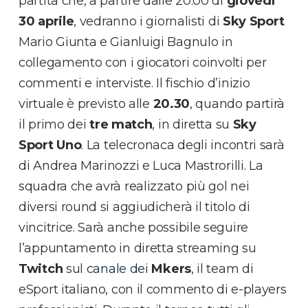
partita che, a partire dalle 20.00 di
giovedì
30 aprile
, vedranno i giornalisti di
Sky Sport
Mario Giunta e Gianluigi Bagnulo in
collegamento con i giocatori coinvolti per
commenti e interviste. Il fischio d’inizio
virtuale è previsto alle
20.30
, quando partirà
il primo dei
tre match
, in diretta su
Sky
Sport Uno
. La telecronaca degli incontri sarà
di Andrea Marinozzi e Luca Mastrorilli. La
squadra che avrà realizzato più gol nei
diversi round si aggiudicherà il titolo di
vincitrice. Sarà anche possibile seguire
l’appuntamento in diretta streaming su
Twitch
sul
canale dei
Mkers
, il team di
eSport italiano, con il commento di e-players