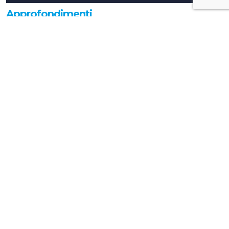
Approfondimenti
Cucina Italiana e Marketing
Agroalimentare: la rivoluzione da 205
milioni per trasformare la tavola in asset
geopolitico
Approfondimenti