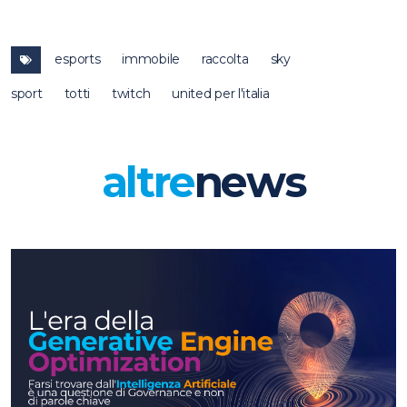
esports
immobile
raccolta
sky
sport
totti
twitch
united per l'italia
altre
news