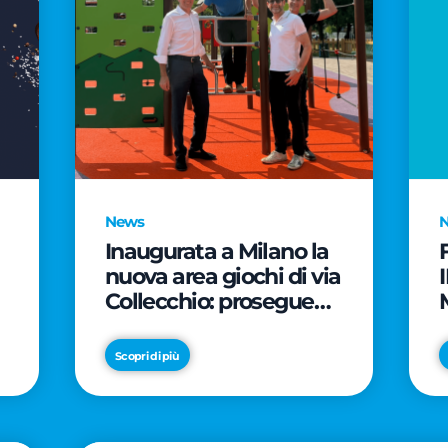
News
Inaugurata a Milano la
nuova area giochi di via
Collecchio: prosegue
l'impegno di CityLife e
e
SmartCityLife per gli
Scopri di più
spazi pubblici del
Municipio 8