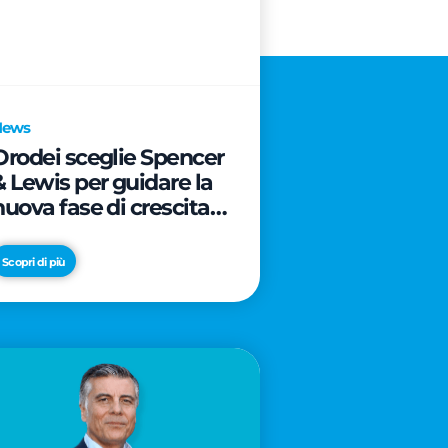
News
Orodei sceglie Spencer
& Lewis per guidare la
nuova fase di crescita e
di posizionamento del
brand
Scopri di più