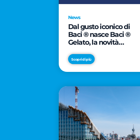
News
Dal gusto iconico di
Baci ® nasce Baci ®
Gelato, la novità
firmata Froneri
Scopri di più