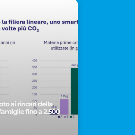
to ai rincari della
famiglie fino a 2.500