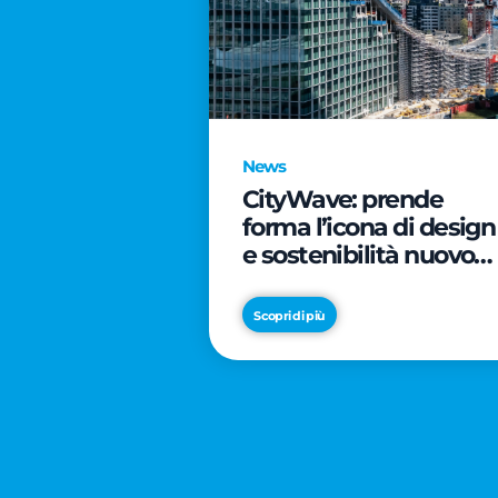
News
CityWave: prende
forma l’icona di design
e sostenibilità nuovo
tassello di CityLife
Scopri di più