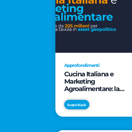
Approfondimenti
Cucina Italiana e
Marketing
Agroalimentare: la
rivoluzione da 205
milioni per trasformar
Scopri di più
la tavola in asset
geopolitico