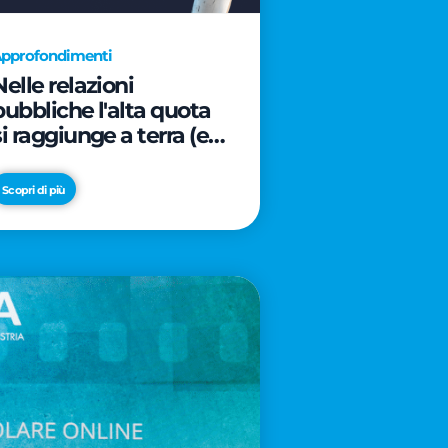
pprofondimenti
Nelle relazioni
pubbliche l'alta quota
si raggiunge a terra (e
davanti ad un caffè)
Scopri di più