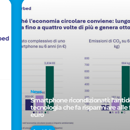
News
Smartphone ricondizionati: l'antido
tecnologia che fa risparmiare alle 
euro