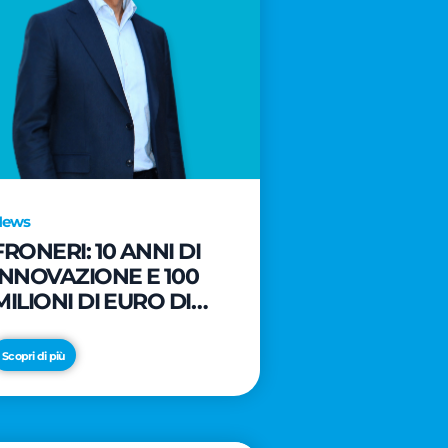
News
FRONERI: 10 ANNI DI
INNOVAZIONE E 100
MILIONI DI EURO DI
NUOVI INVESTIMENTI
PER LO SVILUPPO DEL
Scopri di più
MERCATO ITALIANO
DEL GELATO