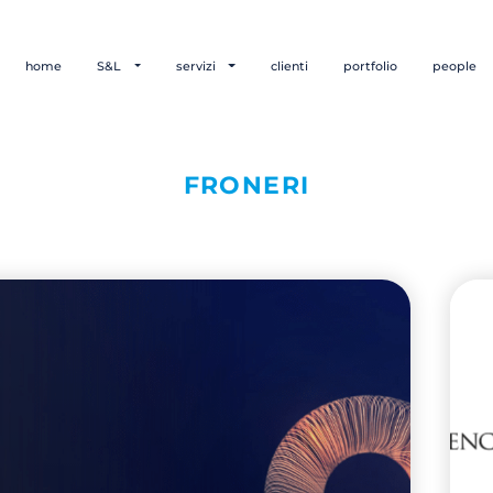
home
S&L
servizi
clienti
portfolio
people
FRONERI