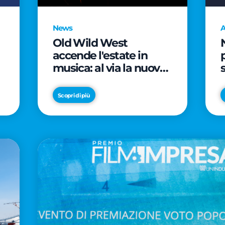
News
A
Old Wild West
accende l'estate in
musica: al via la nuova
edizione di "Music Star"
e le prestigiose
Scopri di più
partnership con Radio
Italia e Live Nation