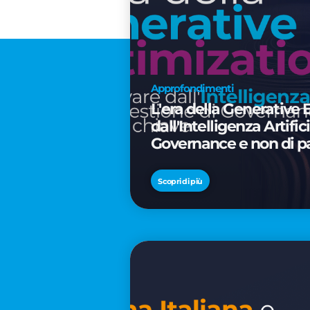
Approfondimenti
L'era della Generative 
dall'Intelligenza Artifi
Governance e non di p
Scopri di più