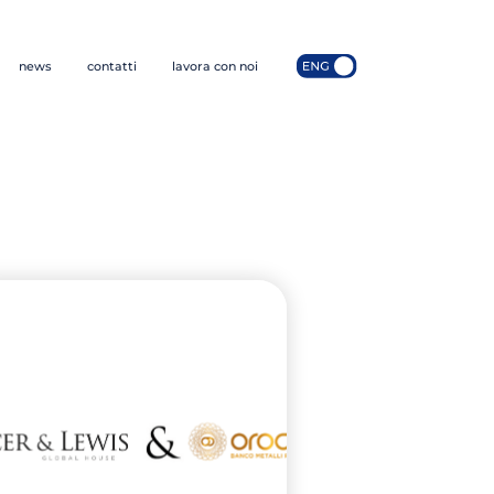
news
contatti
lavora con noi