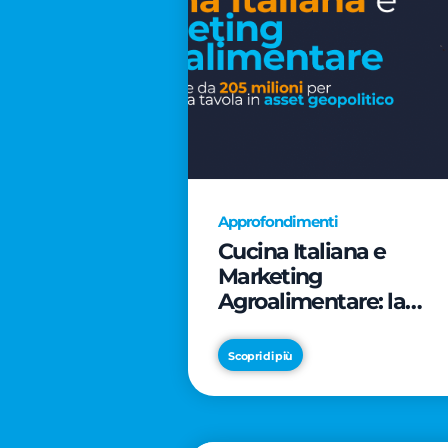
Approfondimenti
Cucina Italiana e
Marketing
Agroalimentare: la
rivoluzione da 205
milioni per trasformar
Scopri di più
la tavola in asset
geopolitico