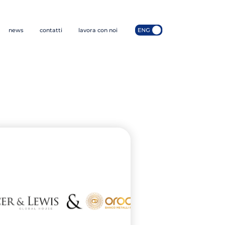
news
contatti
lavora con noi