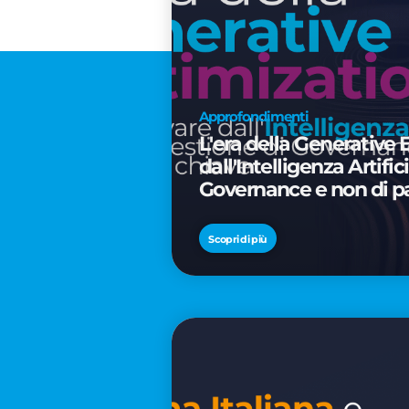
Approfondimenti
L'era della Generative 
dall'Intelligenza Artifi
Governance e non di p
Scopri di più