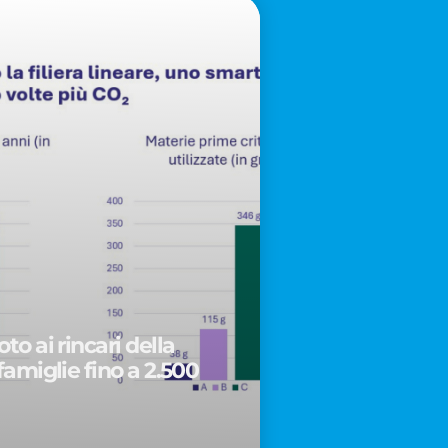
to ai rincari della
famiglie fino a 2.500