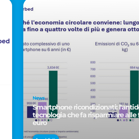
News
Smartphone ricondizionati: l'antido
tecnologia che fa risparmiare alle 
euro