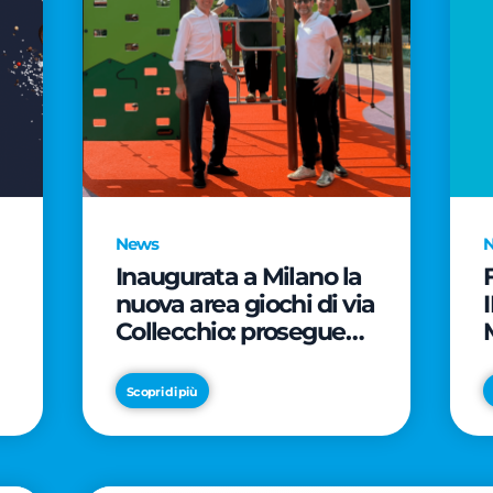
News
Inaugurata a Milano la
nuova area giochi di via
Collecchio: prosegue
l'impegno di CityLife e
e
SmartCityLife per gli
Scopri di più
spazi pubblici del
Municipio 8