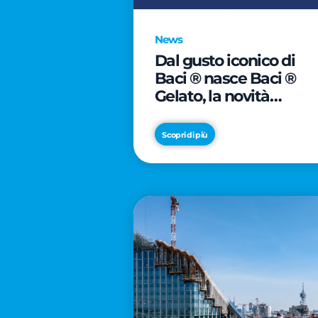
News
Dal gusto iconico di
Baci ® nasce Baci ®
Gelato, la novità
firmata Froneri
Scopri di più