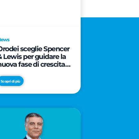
News
Orodei sceglie Spencer
& Lewis per guidare la
nuova fase di crescita e
di posizionamento del
brand
Scopri di più