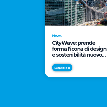
News
CityWave: prende
forma l’icona di design
e sostenibilità nuovo
tassello di CityLife
Scopri di più