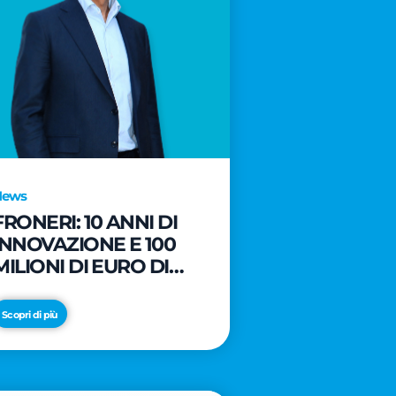
News
FRONERI: 10 ANNI DI
INNOVAZIONE E 100
MILIONI DI EURO DI
NUOVI INVESTIMENTI
PER LO SVILUPPO DEL
Scopri di più
MERCATO ITALIANO
DEL GELATO