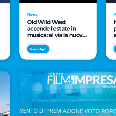
News
A
Old Wild West
accende l'estate in
musica: al via la nuova
edizione di "Music Star"
e le prestigiose
Scopri di più
partnership con Radio
Italia e Live Nation