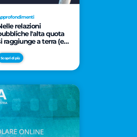
pprofondimenti
Nelle relazioni
pubbliche l'alta quota
si raggiunge a terra (e
davanti ad un caffè)
Scopri di più